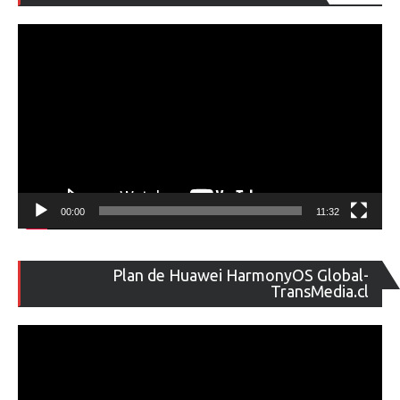
de
ví
00:00
11:32
Re
Plan de Huawei HarmonyOS Global-
de
TransMedia.cl
ví