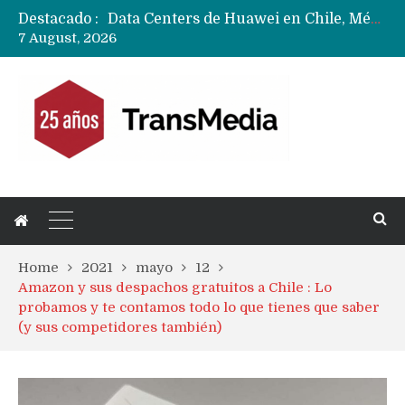
Destacado :
Data Centers de Huawei en Chile, México, Brasil,Perú y Argentina podrían verse afectados por arremetida de EE.UU
7 August, 2026
Fabricantes suben precios de teléfonos y ganan más dinero en un mercado donde Xiaomi alerta por no mejorar ventas
Home
2021
mayo
12
Amazon y sus despachos gratuitos a Chile : Lo
probamos y te contamos todo lo que tienes que saber
(y sus competidores también)