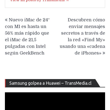
Navegación
Nuevo iMac de 24″
Descubren cómo
de
con M1 es hasta un
enviar mensajes
entradas
56% más rápido que
secretos a través de
el iMac de 21,5
la red «Find My»
pulgadas con Intel
usando una «cadena
según GeekBench
de iPhones»
Re
Samsung golpea a Huawei – TransMedia.cl
de
ví