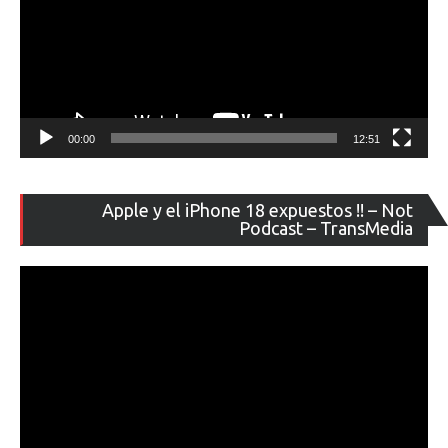
00:00
12:51
Re
Apple y el iPhone 18 expuestos !! – Not
de
Podcast – TransMedia
ví