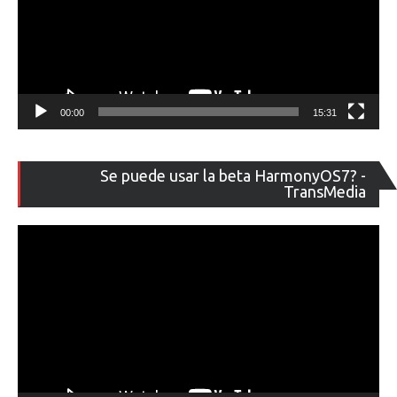
00:00
15:31
Re
Se puede usar la beta HarmonyOS7? -
de
TransMedia
ví