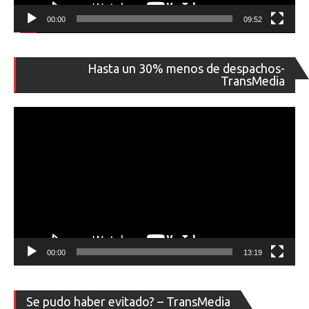
00:00
09:52
Re
Hasta un 30% menos de despachos-
de
TransMedia
ví
00:00
13:19
Re
Se pudo haber evitado? – TransMedia