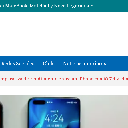
Data Centers de Huawei en Chile, México, Brasil,Perú y Argentina podrían verse afectados por arremetida de EE.UU
Fabricantes suben precios de teléfonos y ganan más dinero en un mercado donde Xiaomi alerta por no mejorar ventas
Redes Sociales
Chile
Noticias anteriores
omparativa de rendimiento entre un iPhone con iOS14 y e