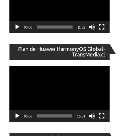
00:00
11:32
Reproducto
Plan de Huawei HarmonyOS Global-
de
TransMedia.cl
vídeo
00:00
15:31
Reproducto