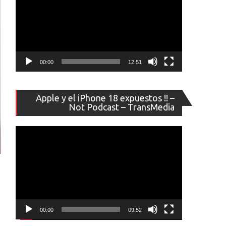
00:00
12:51
Reproducto
Apple y el iPhone 18 expuestos !! –
de
Not Podcast – TransMedia
vídeo
00:00
09:52