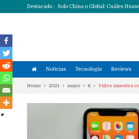
Destacado :
Noticias
Tecnología
Reviews
Home
2021
mayo
6
Video muestra c