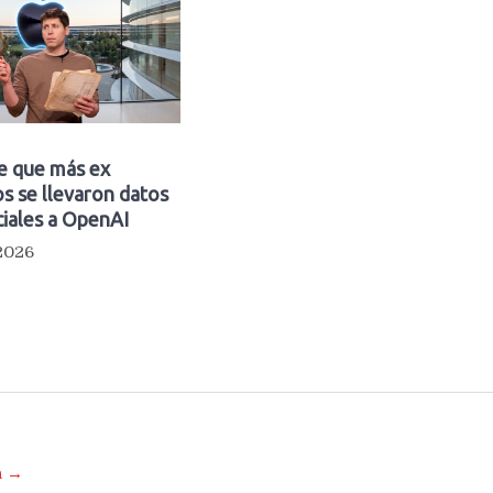
e que más ex
s se llevaron datos
iales a OpenAI
 2026
a →