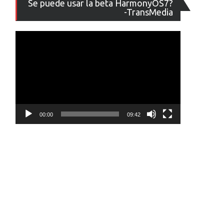
Se puede usar la beta HarmonyOS7?
de
-TransMedia
vídeo
00:00
09:42