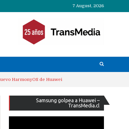
7 August, 2026
l nuevo HarmonyOS de Huawei
Reproducto
Samsung golpea a Huawei –
de
TransMedia.cl
vídeo