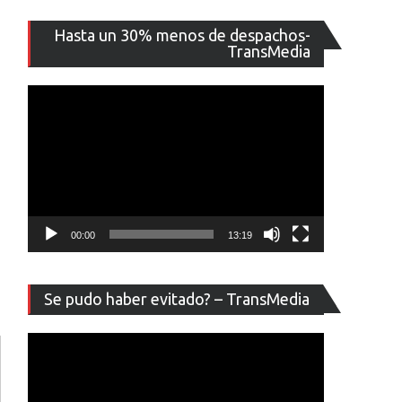
Reproducto
Hasta un 30% menos de despachos-
de
TransMedia
vídeo
00:00
13:19
Reproducto
Se pudo haber evitado? – TransMedia
de
vídeo