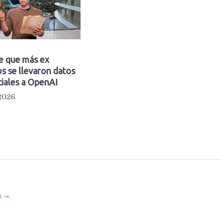
e que más ex
s se llevaron datos
iales a OpenAI
 2026
a →