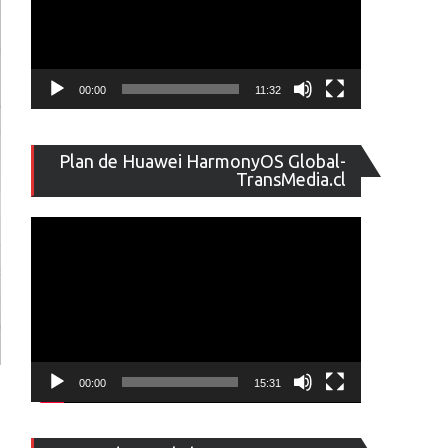
00:00
11:32
Reproducto
Plan de Huawei HarmonyOS Global-
de
TransMedia.cl
vídeo
00:00
15:31
Reproducto