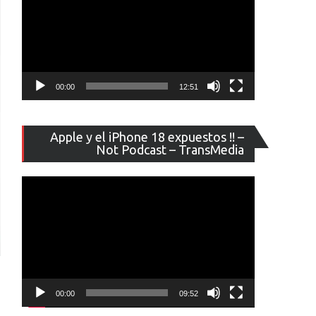
00:00
12:51
Reproducto
Apple y el iPhone 18 expuestos !! –
de
Not Podcast – TransMedia
vídeo
00:00
09:52