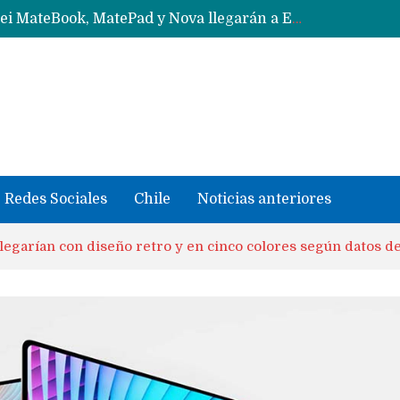
Data Centers de Huawei en Chile, México, Brasil,Perú y Argentina podrían verse afectados por arremetida de EE.UU
Fabricantes suben precios de teléfonos y ganan más dinero en un mercado donde Xiaomi alerta por no mejorar ventas
Redes Sociales
Chile
Noticias anteriores
legarían con diseño retro y en cinco colores según datos de