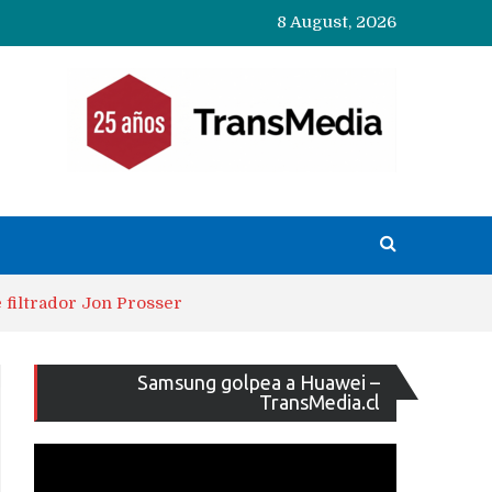
8 August, 2026
 filtrador Jon Prosser
Reproducto
Samsung golpea a Huawei –
de
TransMedia.cl
vídeo