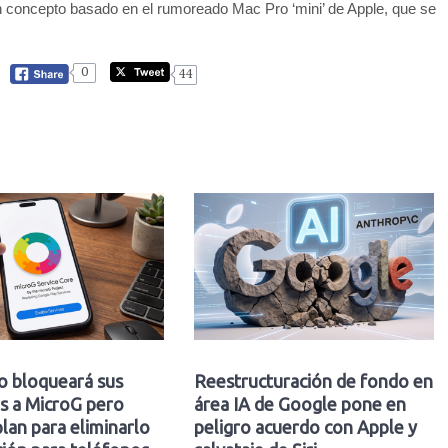
n concepto basado en el rumoreado Mac Pro ‘mini’ de Apple, que se
0
44
o bloqueará sus
Reestructuración de fondo en
s a MicroG pero
área IA de Google pone en
plan para eliminarlo
peligro acuerdo con Apple y