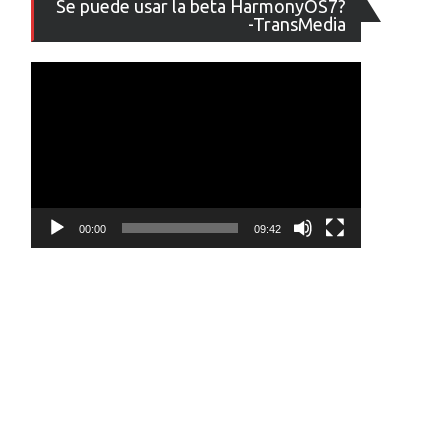
Se puede usar la beta HarmonyOS7?
de
-TransMedia
vídeo
00:00
09:42