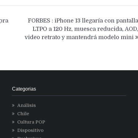
pra
FORBES : iPhone 13 llegaría con pantall
LTPO a 120 Hz, muesca reducida, AOD
video retrato y mantendrá modelo mini
Categorias
Análisis
Chile
Cultura POP
Dispositivo