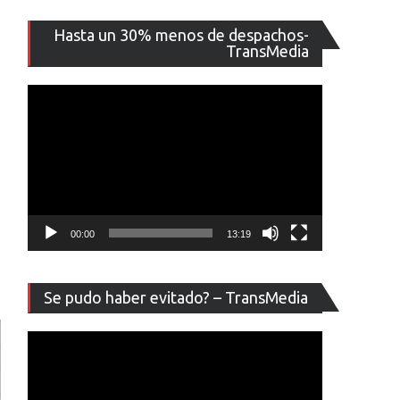
Reproducto
Hasta un 30% menos de despachos-
de
TransMedia
vídeo
00:00
13:19
Reproducto
Se pudo haber evitado? – TransMedia
de
vídeo