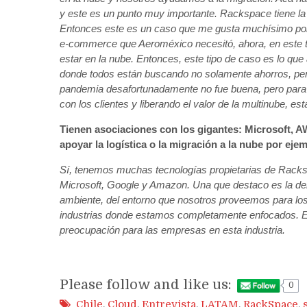
y este es un punto muy importante. Rackspace tiene la c
Entonces este es un caso que me gusta muchísimo porqu
e-commerce que Aeroméxico necesitó, ahora, en este t
estar en la nube. Entonces, este tipo de caso es lo qu
donde todos están buscando no solamente ahorros, pero t
pandemia desafortunadamente no fue buena, pero para
con los clientes y liberando el valor de la multinube, 
Tienen asociaciones con los gigantes: Microsoft, A
apoyar la logística o la migración a la nube por eje
Sí, tenemos muchas tecnologías propietarias de Rack
Microsoft, Google y Amazon. Una que destaco es la den
ambiente, del entorno que nosotros proveemos para los 
industrias donde estamos completamente enfocados. En
preocupación para las empresas en esta industria.
Please follow and like us:
0
Chile
,
Cloud
,
Entrevista
,
LATAM
,
RackSpace
,