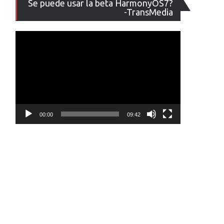
Se puede usar la beta HarmonyOS7?
de
-TransMedia
vídeo
00:00
09:42