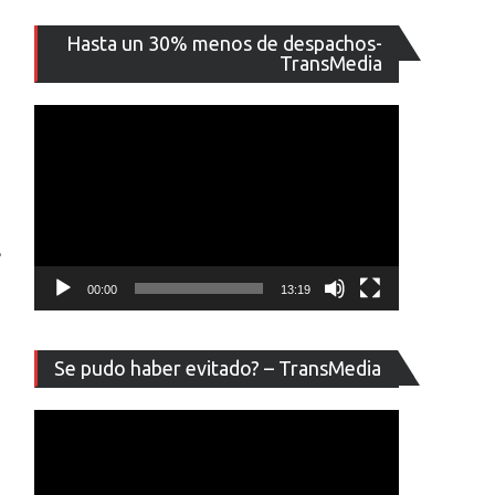
Reproducto
Hasta un 30% menos de despachos-
de
TransMedia
vídeo
e
00:00
13:19
Reproducto
Se pudo haber evitado? – TransMedia
de
vídeo