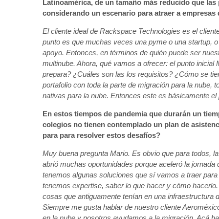
Latinoamérica, de un tamaño más reducido que las
considerando un escenario para atraer a empresas 
El cliente ideal de Rackspace Technologies es el cliente 
punto es que muchas veces una pyme o una startup, o 
apoyo. Entonces, en términos de quién puede ser nuestro
multinube. Ahora, qué vamos a ofrecer: el punto inicial
prepara? ¿Cuáles son las los requisitos? ¿Cómo se t
portafolio con toda la parte de migración para la nube, t
nativas para la nube. Entonces este es básicamente el 
En estos tiempos de pandemia que durarán un tiem
colegios no tienen contemplado un plan de asistenci
para para resolver estos desafíos?
Muy buena pregunta Mario. Es obvio que para todos, 
abrió muchas oportunidades porque aceleró la jornada di
tenemos algunas soluciones que sí vamos a traer para
tenemos expertise, saber lo que hacer y cómo hacerlo.
cosas que antiguamente tenían en una infraestructura
Siempre me gusta hablar de nuestro cliente Aeroméxic
en la nube y nosotros ayudamos a la migración. Acá hac