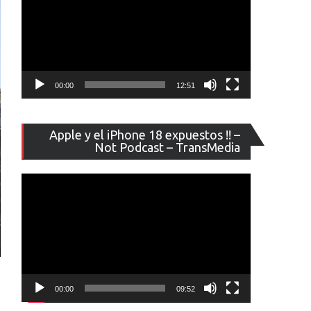
00:00
12:51
Reproducto
Apple y el iPhone 18 expuestos !! –
de
Not Podcast – TransMedia
vídeo
00:00
09:52