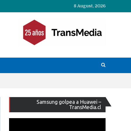
8 August, 2026
Reproducto
Samsung golpea a Huawei –
de
TransMedia.cl
vídeo