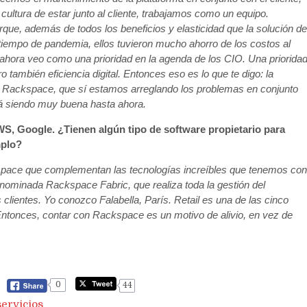
ultura de estar junto al cliente, trabajamos como un equipo.
e, además de todos los beneficios y elasticidad que la solución de
iempo de pandemia, ellos tuvieron mucho ahorro de los costos al
e ahora veo como una prioridad en la agenda de los CIO. Una priorida
ambién eficiencia digital. Entonces eso es lo que te digo: la
 Rackspace, que sí estamos arreglando los problemas en conjunto
está siendo muy buena hasta ahora.
WS, Google. ¿Tienen algún tipo de software propietario para
mplo?
space que complementan las tecnologías increíbles que tenemos con
ominada Rackspace Fabric, que realiza toda la gestión del
clientes. Yo conozco Falabella, París. Retail es una de las cinco
tonces, contar con Rackspace es un motivo de alivio, en vez de
0
44
servicios