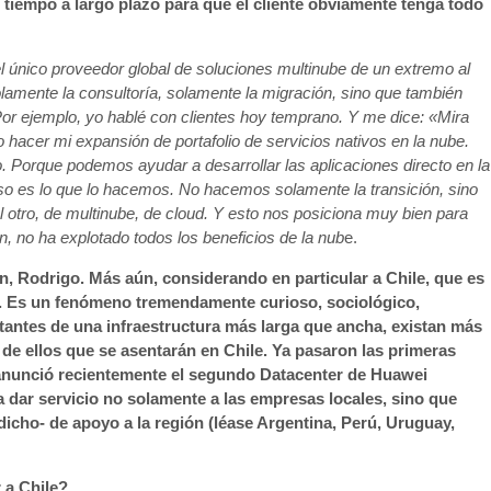
 tiempo a largo plazo para que el cliente obviamente tenga todo
l único proveedor global de soluciones multinube de un extremo al
lamente la consultoría, solamente la migración, sino que también
Por ejemplo, yo hablé con clientes hoy temprano. Y me dice: «Mira
 hacer mi expansión de portafolio de servicios nativos en la nube.
 Porque podemos ayudar a desarrollar las aplicaciones directo en la
so es lo que lo hacemos. No hacemos solamente la transición, sino
al otro, de multinube, de cloud. Y esto nos posiciona muy bien para
n, no ha explotado todos los beneficios de la nub
e.
, Rodrigo. Más aún, considerando en particular a Chile, que es
rs. Es un fenómeno tremendamente curioso, sociológico,
itantes de una infraestructura más larga que ancha, existan más
de ellos que se asentarán en Chile. Ya pasaron las primeras
 anunció recientemente el segundo Datacenter de Huawei
a dar servicio no solamente a las empresas locales, sino que
dicho- de apoyo a la región (léase Argentina, Perú, Uruguay,
 a Chile?