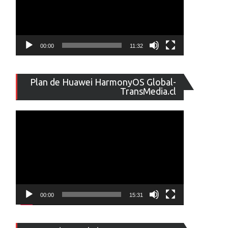
,
00:00
11:32
Reproducto
Plan de Huawei HarmonyOS Global-
de
TransMedia.cl
vídeo
00:00
15:31
Reproducto