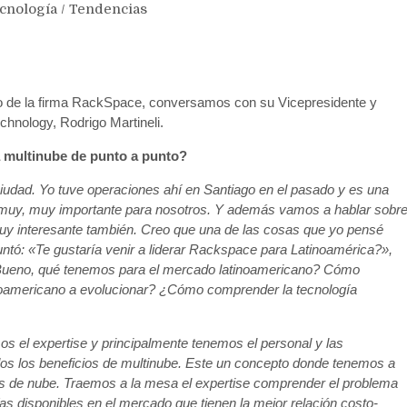
cnología
/
Tendencias
jo de la firma RackSpace, conversamos con su Vicepresidente y
hnology, Rodrigo Martineli.
a multinube de punto a punto?
udad. Yo tuve operaciones ahí en Santiago en el pasado y es una
ís muy, muy importante para nosotros. Y además vamos a hablar sobr
uy interesante también. Creo que una de las cosas que yo pensé
ó: «Te gustaría venir a liderar Rackspace para Latinoamérica?»,
. Bueno, qué tenemos para el mercado latinoamericano? Cómo
noamericano a evolucionar? ¿Cómo comprender la tecnología
 el expertise y principalmente tenemos el personal y las
odos los beneficios de multinube. Este un concepto donde tenemos a
s de nube. Traemos a la mesa el expertise comprender el problema
ías disponibles en el mercado que tienen la mejor relación costo-