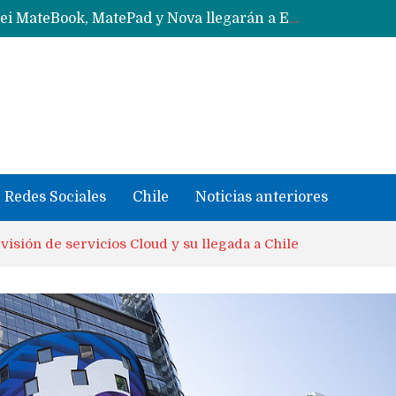
Data Centers de Huawei en Chile, México, Brasil,Perú y Argentina podrían verse afectados por arremetida de EE.UU
Fabricantes suben precios de teléfonos y ganan más dinero en un mercado donde Xiaomi alerta por no mejorar ventas
Redes Sociales
Chile
Noticias anteriores
visión de servicios Cloud y su llegada a Chile