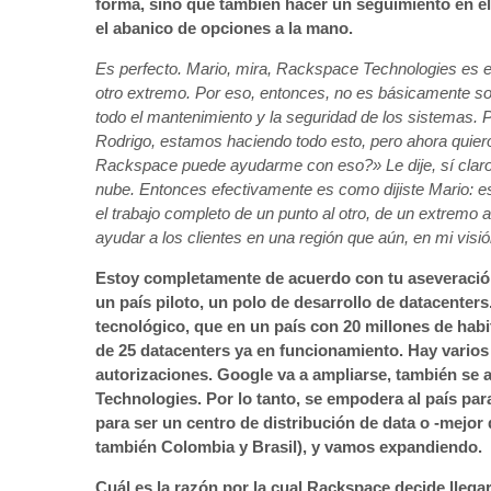
forma, sino que también hacer un seguimiento en el
el abanico de opciones a la mano.
Es perfecto. Mario, mira, Rackspace Technologies es e
otro extremo. Por eso, entonces, no es básicamente so
todo el mantenimiento y la seguridad de los sistemas. 
Rodrigo, estamos haciendo todo esto, pero ahora quiero
Rackspace puede ayudarme con eso?» Le dije, sí claro.
nube. Entonces efectivamente es como dijiste Mario: e
el trabajo completo de un punto al otro, de un extremo 
ayudar a los clientes en una región que aún, en mi visió
Estoy completamente de acuerdo con tu aseveración
un país piloto, un polo de desarrollo de datacente
tecnológico, que en un país con 20 millones de hab
de 25 datacenters ya en funcionamiento. Hay varios 
autorizaciones. Google va a ampliarse, también se
Technologies. Por lo tanto, se empodera al país par
para ser un centro de distribución de data o -mejor 
también Colombia y Brasil), y vamos expandiendo.
Cuál es la razón por la cual Rackspace decide llegar