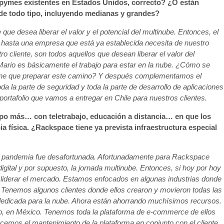
 pymes existentes en Estados Unidos, correcto? ¿O están
de todo tipo, incluyendo medianas y grandes?
que desea liberar el valor y el potencial del multinube. Entonces, el
hasta una empresa que está ya establecida necesita de nuestro
 cliente, son todos aquellos que desean liberar el valor del
 Mario es básicamente el trabajo para estar en la nube. ¿Cómo se
iene que preparar este camino? Y después complementamos el
oda la parte de seguridad y toda la parte de desarrollo de aplicaciones
portafolio que vamos a entregar en Chile para nuestros clientes.
po más… con teletrabajo, educación a distancia… en que los
a física. ¿Rackspace tiene ya prevista infraestructura especial
la pandemia fue desafortunada. Afortunadamente para Rackspace
gital y por supuesto, la jornada multinube. Entonces, si hoy por hoy
 liderar el mercado. Estamos enfocados en algunas industrias donde
 Tenemos algunos clientes donde ellos crearon y movieron todas las
 dedicada para la nube. Ahora están ahorrando muchísimos recursos.
o, en México. Tenemos toda la plataforma de e-commerce de ellos
emos el mantenimiento de la plataforma en conjunto con el cliente,