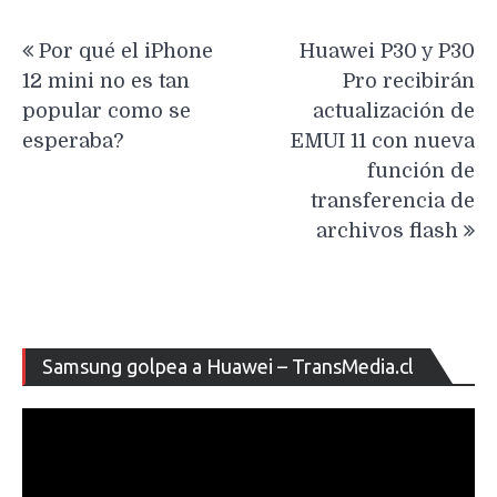
Navegación
Por qué el iPhone
Huawei P30 y P30
de
12 mini no es tan
Pro recibirán
entradas
popular como se
actualización de
esperaba?
EMUI 11 con nueva
función de
transferencia de
archivos flash
Re
Samsung golpea a Huawei – TransMedia.cl
de
ví