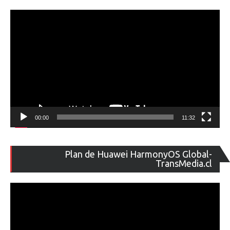
ví
00:00
11:32
Re
Plan de Huawei HarmonyOS Global-
de
TransMedia.cl
ví