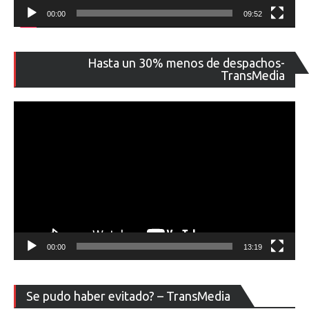
00:00
09:52
Re
Hasta un 30% menos de despachos-
de
TransMedia
ví
00:00
13:19
Re
Se pudo haber evitado? – TransMedia
de