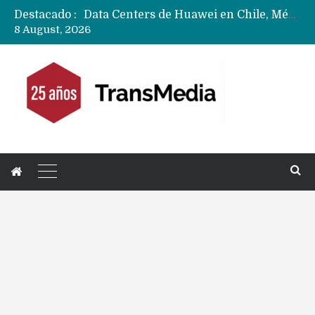
Destacado :
Data Centers de Huawei en Chile, México, Brasil,Perú y Argentina podrían verse afectados por arremetida de EE.UU
8 August, 2026
Fabricantes suben precios de teléfonos y ganan más dinero en un mercado donde Xiaomi alerta por no mejorar ventas