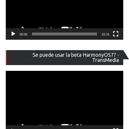
00:00
15:31
Re
Se puede usar la beta HarmonyOS7? -
de
TransMedia
ví