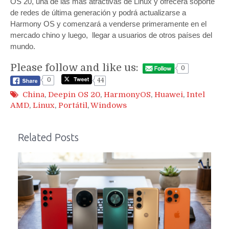
OS 20, una de las más atractivas de Linux y ofrecerá soporte
de redes de última generación y podrá actualizarse a
Harmony OS y comenzará a venderse primeramente en el
mercado chino y luego, llegar a usuarios de otros países del
mundo.
Please follow and like us:
0
0
44
China
,
Deepin OS 20
,
HarmonyOS
,
Huawei
,
Intel
AMD
,
Linux
,
Portátil
,
Windows
Related Posts