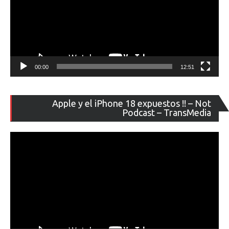
00:00
12:51
Re
Apple y el iPhone 18 expuestos !! – Not
de
Podcast – TransMedia
ví