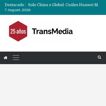
Destacado :
Data Centers de Huawei en Chile, México, Brasil,Perú y Argentina podrían verse afectados por arremetida de EE.UU
7 August, 2026
Fabricantes suben precios de teléfonos y ganan más dinero en un mercado donde Xiaomi alerta por no mejorar ventas