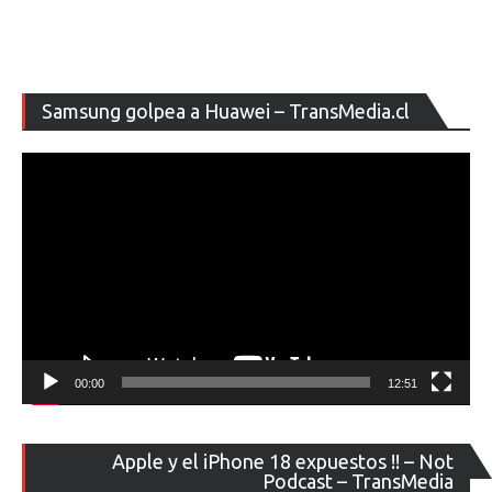
Re
Samsung golpea a Huawei – TransMedia.cl
de
ví
00:00
12:51
Re
Apple y el iPhone 18 expuestos !! – Not
de
Podcast – TransMedia