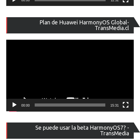
Re
Plan de Huawei HarmonyOS Global-
de
TransMedia.cl
ví
00:00
15:31
Re
Se puede usar la beta HarmonyOS7? -
de
TransMedia
ví