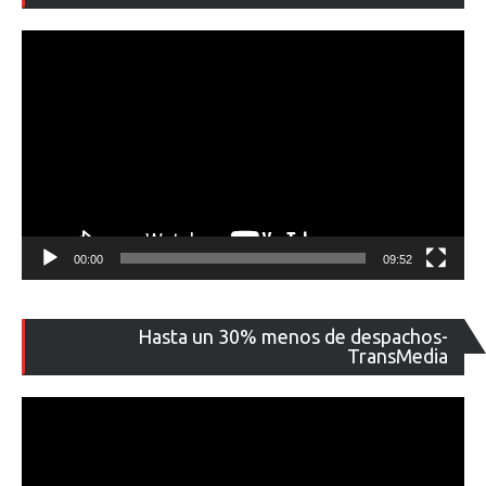
ví
00:00
09:52
Re
Hasta un 30% menos de despachos-
de
TransMedia
ví