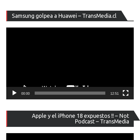
Re
Samsung golpea a Huawei – TransMedia.cl
de
ví
00:00
12:51
Re
Apple y el iPhone 18 expuestos !! – Not
de
Podcast – TransMedia
ví