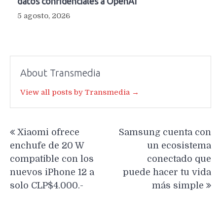
datos confidenciales a OpenAI
5 agosto, 2026
About Transmedia
View all posts by Transmedia →
Navegación
Xiaomi ofrece
Samsung cuenta con
de
enchufe de 20 W
un ecosistema
entradas
compatible con los
conectado que
nuevos iPhone 12 a
puede hacer tu vida
solo CLP$4.000.-
más simple