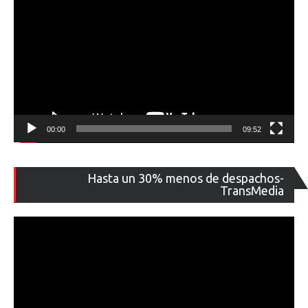
00:00
09:52
Re
Hasta un 30% menos de despachos-
de
TransMedia
ví