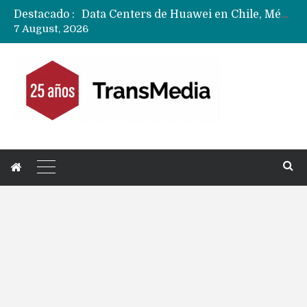
Destacado :
Data Centers de Huawei en Chile, México, Brasil,Perú y Argentina podrían verse afectados por arremetida de EE.UU
7 August, 2026
Fabricantes suben precios de teléfonos y ganan más dinero en un mercado donde Xiaomi alerta por no mejorar ventas