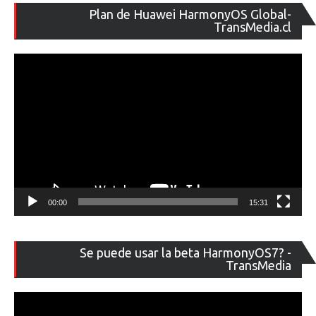
Re
Plan de Huawei HarmonyOS Global-
de
TransMedia.cl
ví
00:00
15:31
Re
Se puede usar la beta HarmonyOS7? -
de
TransMedia
ví