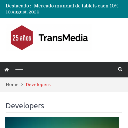
Mercado mundial de tablets caen 10% y todas las marcas reducen despachos
Destacado :
Fabricantes suben precios de teléfonos y ganan más dinero en un mercado donde Xiaomi alerta por no mejorar ventas
10 August, 2026
Apple podría subir los precios de sus iPhone 17 a nivel mundial este lunes
Home
Developers
Developers