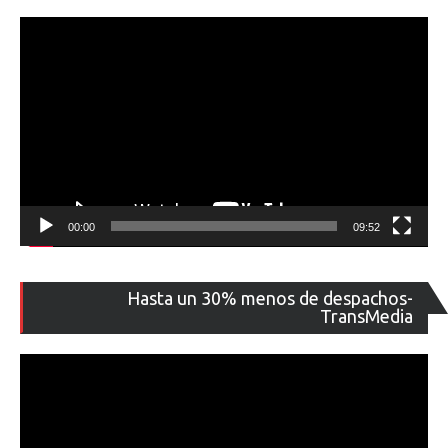
00:00
09:52
Re
Hasta un 30% menos de despachos-
de
TransMedia
ví