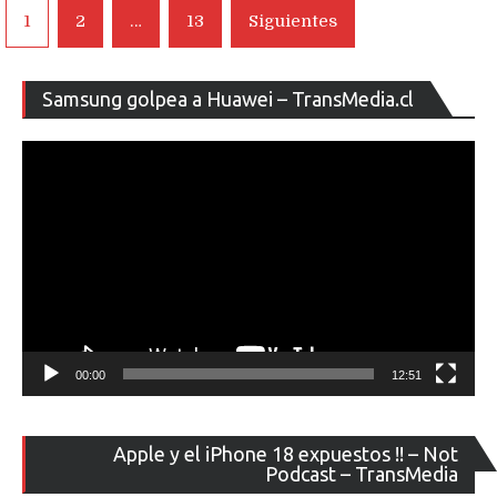
Navegación
1
2
…
13
Siguientes
de
entradas
Re
Samsung golpea a Huawei – TransMedia.cl
de
ví
00:00
12:51
Re
Apple y el iPhone 18 expuestos !! – Not
de
Podcast – TransMedia
ví