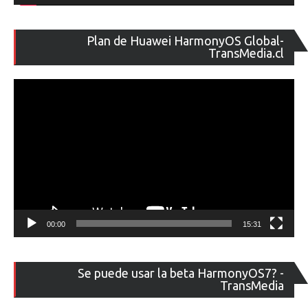
Re
Plan de Huawei HarmonyOS Global-
de
TransMedia.cl
ví
00:00
15:31
Re
Se puede usar la beta HarmonyOS7? -
de
TransMedia
ví