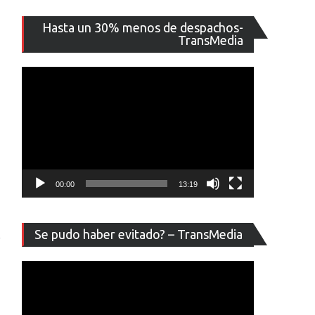
Reproducto
Hasta un 30% menos de despachos-
de
TransMedia
vídeo
00:00
13:19
Reproducto
Se pudo haber evitado? – TransMedia
de
vídeo