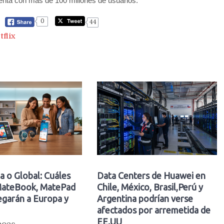
enta con más de 100 millones de usuarios.
0
44
tflix
a o Global: Cuáles
Data Centers de Huawei en
ateBook, MatePad
Chile, México, Brasil,Perú y
egarán a Europa y
Argentina podrían verse
afectados por arremetida de
EE.UU