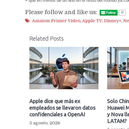
+ que en menos de un año en el resto del mundo ya cu
Please follow and like us:
0
Amazon Primer Video
,
Apple TV
,
Disney+
,
Ne
Related Posts
Apple dice que más ex
Solo Chin
empleados se llevaron datos
Huawei M
confidenciales a OpenAI
y Nova ll
LATAM?
5 agosto, 2026