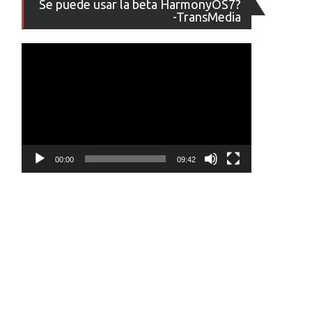
Se puede usar la beta HarmonyOS7?
de
-TransMedia
vídeo
00:00
09:42