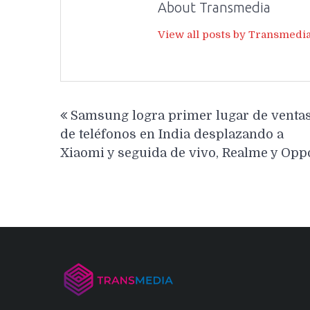
About Transmedia
View all posts by Transmedi
Navegación
Samsung logra primer lugar de venta
de
de teléfonos en India desplazando a
entradas
Xiaomi y seguida de vivo, Realme y Opp