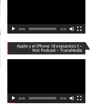
00:00
12:51
Reproducto
Apple y el iPhone 18 expuestos !! –
de
Not Podcast – TransMedia
vídeo
00:00
09:52