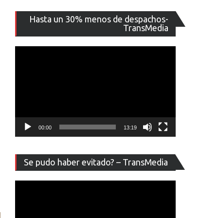
Reproducto
Hasta un 30% menos de despachos-
de
TransMedia
vídeo
00:00
13:19
Reproducto
Se pudo haber evitado? – TransMedia
de
vídeo