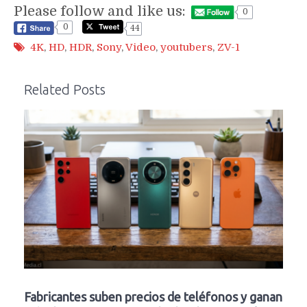
Please follow and like us:
0
0
44
4K
,
HD
,
HDR
,
Sony
,
Video
,
youtubers
,
ZV-1
Related Posts
Fabricantes suben precios de teléfonos y ganan