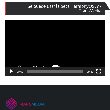
Re
Se puede usar la beta HarmonyOS7? -
de
TransMedia
ví
00:00
09:42