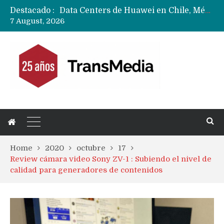
Destacado :
Data Centers de Huawei en Chile, México, Brasil,Perú y Argentina podrían verse afectados por arremetida de EE.UU
7 August, 2026
Fabricantes suben precios de teléfonos y ganan más dinero en un mercado donde Xiaomi alerta por no mejorar ventas
Home
2020
octubre
17
Review cámara video Sony ZV-1 : Subiendo el nivel de
calidad para generadores de contenidos