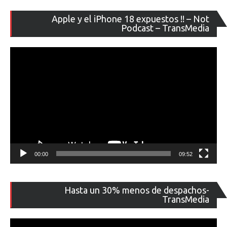
Re
Apple y el iPhone 18 expuestos !! – Not
de
Podcast – TransMedia
ví
00:00
09:52
Re
Hasta un 30% menos de despachos-
de
TransMedia
ví