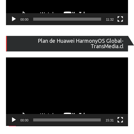
00:00
11:32
Re
Plan de Huawei HarmonyOS Global-
de
TransMedia.cl
ví
00:00
15:31