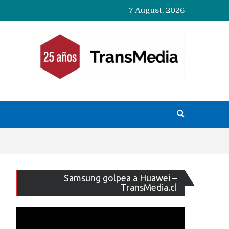
7 August, 2026
Reproducto
Samsung golpea a Huawei –
de
TransMedia.cl
vídeo