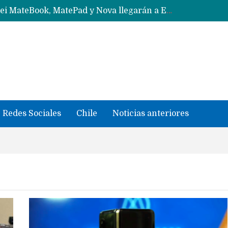
Solo China o Global: Cuáles Huawei MateBook, MatePad y Nova llegarán a Europa y LATAM?
Data Centers de Huawei en Chile, México, Brasil,Perú y Argentina podrían verse afectados por arremetida de EE.UU
Fabricantes suben precios de teléfonos y ganan más dinero en un mercado donde Xiaomi alerta por no mejorar ventas
Redes Sociales
Chile
Noticias anteriores