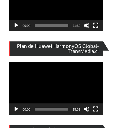
00:00
11:32
Reproducto
Plan de Huawei HarmonyOS Global-
de
TransMedia.cl
vídeo
00:00
15:31
Reproducto