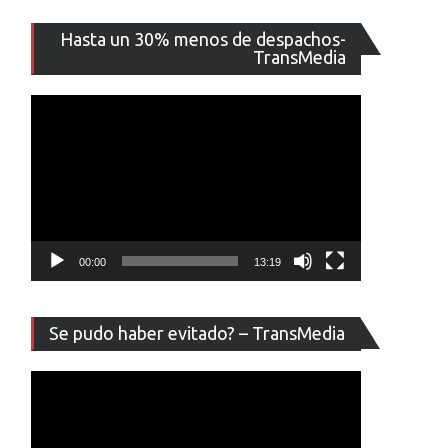
Reproducto
Hasta un 30% menos de despachos-
de
TransMedia
vídeo
00:00
13:19
Reproducto
Se pudo haber evitado? – TransMedia
de
vídeo