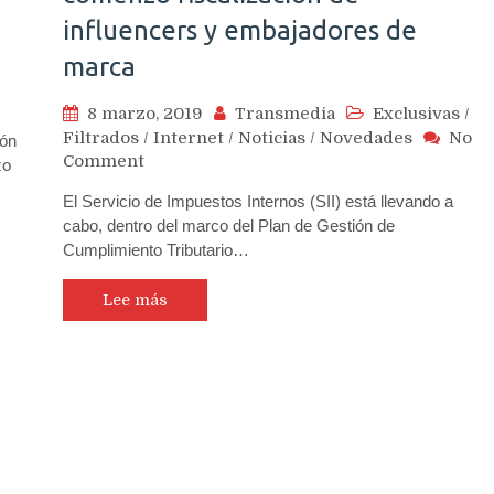
influencers y embajadores de
marca
8 marzo, 2019
Transmedia
Exclusivas
/
Filtrados
/
Internet
/
Noticias
/
Novedades
No
ión
on
Comment
zo
Servicio
El Servicio de Impuestos Internos (SII) está llevando a
de
cabo, dentro del marco del Plan de Gestión de
Impuestos
Cumplimiento Tributario…
Internos
comenzó
fiscalización
Lee más
de
influencers
y
embajadores
de
marca