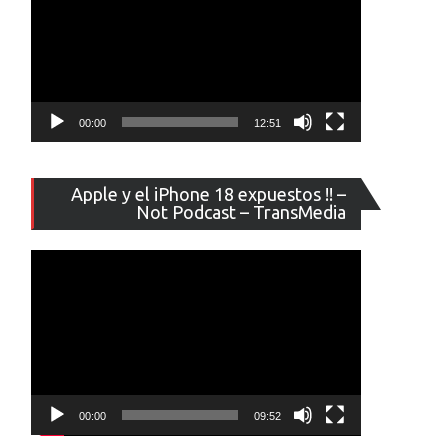
00:00
12:51
Reproducto
Apple y el iPhone 18 expuestos !! –
de
Not Podcast – TransMedia
vídeo
00:00
09:52