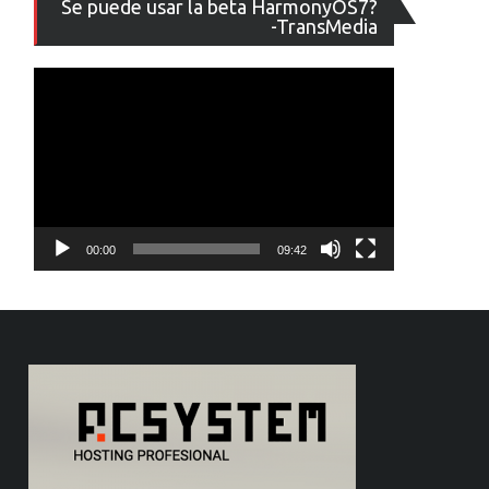
Se puede usar la beta HarmonyOS7?
de
-TransMedia
vídeo
00:00
09:42