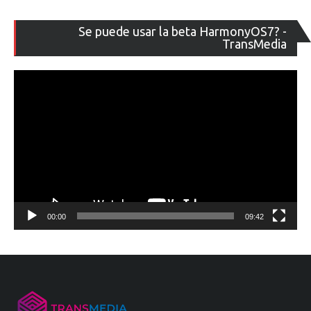
Re
Se puede usar la beta HarmonyOS7? -
de
TransMedia
ví
00:00
09:42