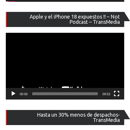
Re
Apple y el iPhone 18 expuestos !! – Not
de
Podcast – TransMedia
ví
00:00
09:52
Re
Hasta un 30% menos de despachos-
de
TransMedia
ví