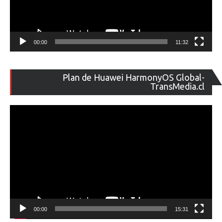
00:00
11:32
Re
Plan de Huawei HarmonyOS Global-
de
TransMedia.cl
ví
00:00
15:31