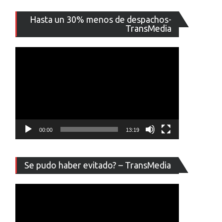
Reproducto
Hasta un 30% menos de despachos-
de
TransMedia
vídeo
s
00:00
13:19
Reproducto
Se pudo haber evitado? – TransMedia
de
vídeo