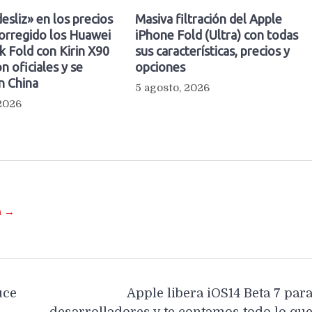
esliz» en los precios
Masiva filtración del Apple
orregido los Huawei
iPhone Fold (Ultra) con todas
 Fold con Kirin X90
sus características, precios y
n oficiales y se
opciones
n China
5 agosto, 2026
 2026
a →
uce
Apple libera iOS14 Beta 7 par
desarrolladores y te contamos todo lo qu