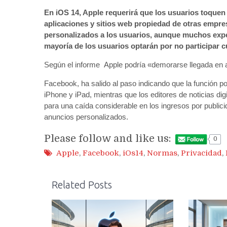
En iOS 14, Apple requerirá que los usuarios toquen
aplicaciones y sitios web propiedad de otras empr
personalizados a los usuarios, aunque muchos expert
mayoría de los usuarios optarán por no participar cu
Según el informe Apple podría «demorarse llegada en
Facebook, ha salido al paso indicando que la función p
iPhone y iPad, mientras que los editores de noticias d
para una caída considerable en los ingresos por publi
anuncios personalizados.
Please follow and like us:
0
Apple
,
Facebook
,
iOs14
,
Normas
,
Privacidad
,
Related Posts