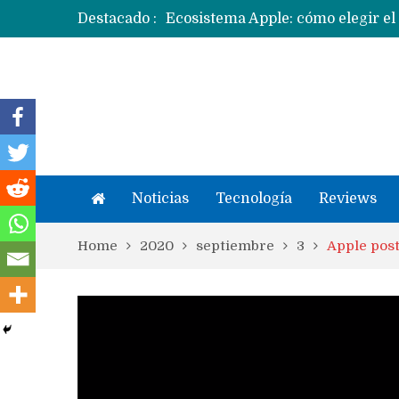
Destacado :
Apple dice que más ex empleados 
Noticias
Tecnología
Reviews
Home
2020
septiembre
3
Apple post