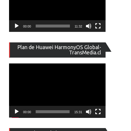
00:00
11:32
Reproducto
Plan de Huawei HarmonyOS Global-
de
TransMedia.cl
vídeo
00:00
15:31
Reproducto