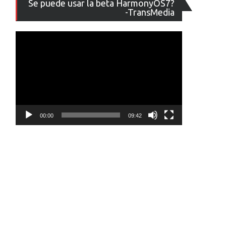
Se puede usar la beta HarmonyOS7?
de
-TransMedia
vídeo
00:00
09:42