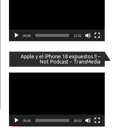
00:00
12:51
Reproducto
Apple y el iPhone 18 expuestos !! –
de
Not Podcast – TransMedia
vídeo
00:00
09:52