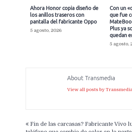
Ahora Honor copia diseño de
Con un «d
los anillos traseros con
que fue c
pantalla del fabricante Oppo
MateBook
Plus ya so
5 agosto, 2026
quedan e
5 agosto,
About Transmedia
View all posts by Transmedi
Navegación
Fin de las carcasas? Fabricante Vivo l
de
teléfono que cambia de color en la parte