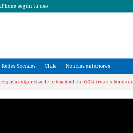
Nuevas filtraciones del Mate 90 Pro Max apuntan a potenciar las cámaras y pantalla OLED doble capa
se llevaron datos confidenciales a OpenAI
Redes Sociales
Chile
Noticias anteriores
ergaría exigencias de privacidad en iOS14 tras reclamos de 