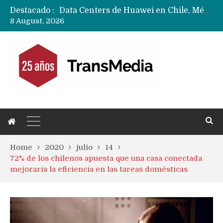
Destacado :
Data Centers de Huawei en Chile, México, Brasil,Perú y Argentina podrían verse afectados por arremetida de EE.UU
8 August, 2026
Fabricantes suben precios de teléfonos y ganan más dinero en un mercado donde Xiaomi alerta por no mejorar ventas
Home
2020
julio
14
72% de los chilenos apuesta que una casa conectada
mejoraría la eficiencia en las tareas domésticas