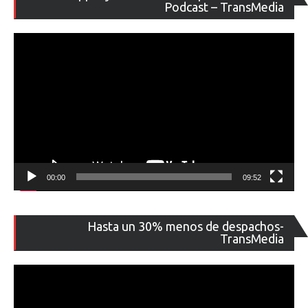
de
Podcast – TransMedia
ví
00:00
09:52
Re
Hasta un 30% menos de despachos-
de
TransMedia
ví