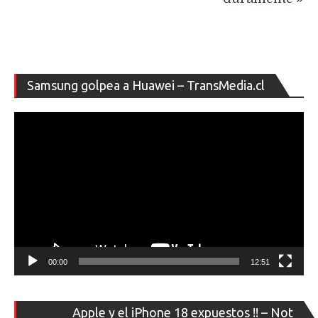
Re
Samsung golpea a Huawei – TransMedia.cl
de
ví
00:00
12:51
Re
Apple y el iPhone 18 expuestos !! – Not