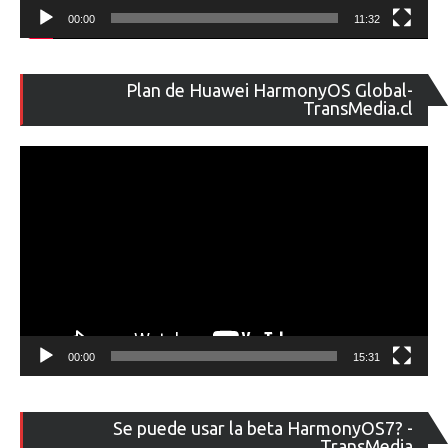
00:00
11:32
Re
Plan de Huawei HarmonyOS Global-
de
TransMedia.cl
ví
00:00
15:31
Re
Se puede usar la beta HarmonyOS7? -
de
TransMedia