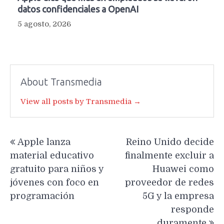
datos confidenciales a OpenAI
5 agosto, 2026
About Transmedia
View all posts by Transmedia →
Navegación
Apple lanza
Reino Unido decide
de
material educativo
finalmente excluir a
entradas
gratuito para niños y
Huawei como
jóvenes con foco en
proveedor de redes
programación
5G y la empresa
responde
duramente