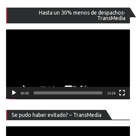
Re
Hasta un 30% menos de despachos-
de
TransMedia
ví
00:00
13:19
Re
Se pudo haber evitado? – TransMedia
de
ví