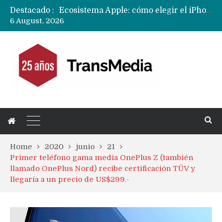
Destacado :
Nuevas filtraciones del Mate 90 Pro Max apuntan a potenciar las cámaras y pantalla OLED doble capa
6 August, 2026
Apple dice que más ex empleados se llevaron datos confidenciales a OpenAI
Home
2020
junio
21
Primer teléfono gama media OnePlus Z (también
llamado OnePlus Nord) recibe certificación TÜV y
llegaría a un precio de US$299.-