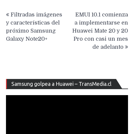
Navegación
Filtradas imágenes
EMUI 10.1 comienza
de
y características del
a implementarse en
entradas
próximo Samsung
Huawei Mate 20 y 20
Galaxy Note20+
Pro con casi un mes
de adelanto
Re
Samsung golpea a Huawei – TransMedia.cl
de
ví