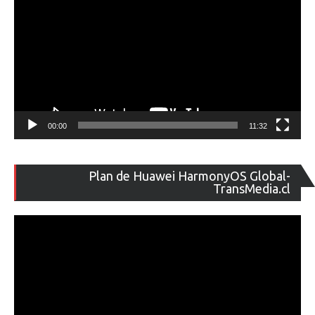
00:00
11:32
Re
Plan de Huawei HarmonyOS Global-
de
TransMedia.cl
ví