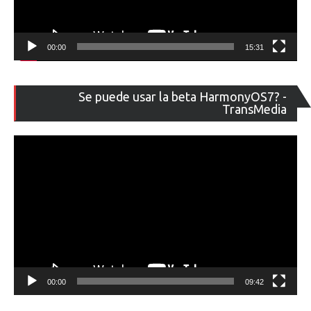
00:00
15:31
Re
Se puede usar la beta HarmonyOS7? -
de
TransMedia
ví
00:00
09:42