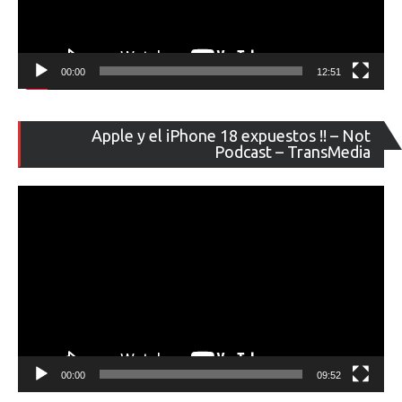
00:00
12:51
Re
Apple y el iPhone 18 expuestos !! – Not
de
Podcast – TransMedia
ví
00:00
09:52