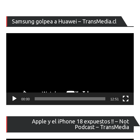
Re
Samsung golpea a Huawei – TransMedia.cl
de
ví
00:00
12:51
Re
Apple y el iPhone 18 expuestos !! – Not
de
Podcast – TransMedia
ví