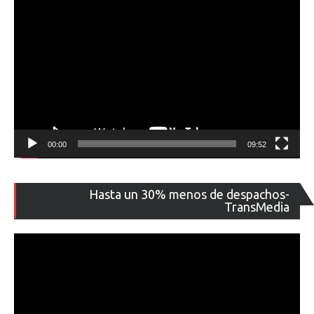
00:00
09:52
Re
Hasta un 30% menos de despachos-
de
TransMedia
ví