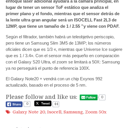
enfoque láser adicional ayudará a la cámara principal, en
lugar de tener un sensor ToF estático que analiza el
primer plano y el fondo, mientras que el sensor detrás de
la lente ultra gran angular será un ISOCELL Fast 2L3 de
12MP, que tiene un tamaño de 1 / 2.55 ”y viene con PDAF.
Según el filtrador, también habrá un teleobjetivo periscopio,
pero tiene un Samsung Slim 3M5 de 13MP; los números
oficiales dicen que es 1/3 «, mientras que Universe Ice sugiere
que es 1 / 3.4». Con el sensor más pequeño en comparación
con el Galaxy S20 Ultra, el zoom se limitará a 50X: Samsung
ya no perseguirá el punto de referencia 100X.
El Galaxy Note20 + vendrá con un chip Exynos 992
actualizado, basado en el proceso de 5 nm.
Please follow and like us:
0
0
44
Galaxy Note 20
,
Isocell
,
Samsung
,
Zoom 50x