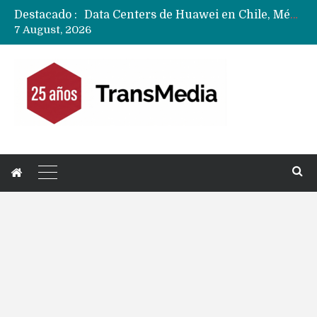
Destacado :
Data Centers de Huawei en Chile, México, Brasil,Perú y Argentina podrían verse afectados por arremetida de EE.UU
7 August, 2026
Fabricantes suben precios de teléfonos y ganan más dinero en un mercado donde Xiaomi alerta por no mejorar ventas