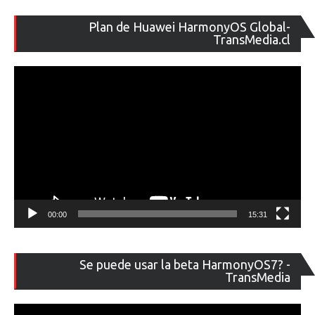
Re
Plan de Huawei HarmonyOS Global-
de
TransMedia.cl
ví
00:00
15:31
Re
Se puede usar la beta HarmonyOS7? -
de
TransMedia
ví