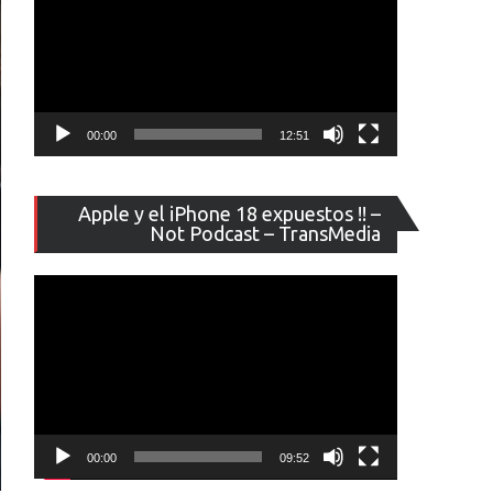
00:00
12:51
Reproducto
Apple y el iPhone 18 expuestos !! –
de
Not Podcast – TransMedia
vídeo
00:00
09:52