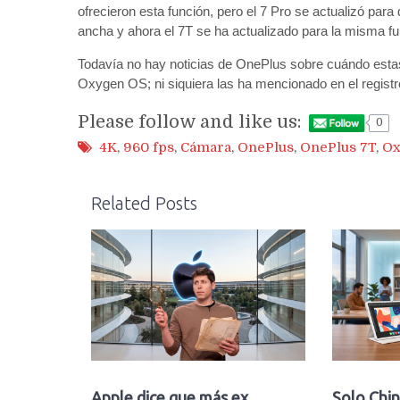
ofrecieron esta función, pero el 7 Pro se actualizó par
ancha y ahora el 7T se ha actualizado para la misma fu
Todavía no hay noticias de OnePlus sobre cuándo estas c
Oxygen OS; ni siquiera las ha mencionado en el regist
Please follow and like us:
0
4K
,
960 fps
,
Cámara
,
OnePlus
,
OnePlus 7T
,
Ox
Related Posts
Apple dice que más ex
Solo Chin