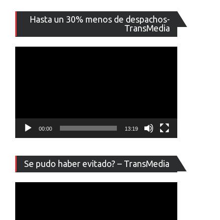
Reproducto
Hasta un 30% menos de despachos-
de
TransMedia
vídeo
00:00
13:19
Reproducto
Se pudo haber evitado? – TransMedia
de
vídeo