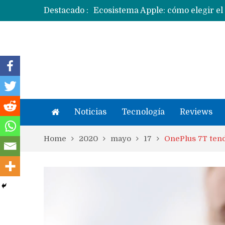
Destacado :
Apple dice que más ex empleados 
Noticias
Tecnología
Reviews
Home
2020
mayo
17
OnePlus 7T tend