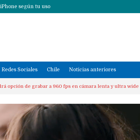
Nuevas filtraciones del Mate 90 Pro Max apuntan a potenciar las cámaras y pantalla OLED doble capa
se llevaron datos confidenciales a OpenAI
Redes Sociales
Chile
Noticias anteriores
rá opción de grabar a 960 fps en cámara lenta y ultra wid