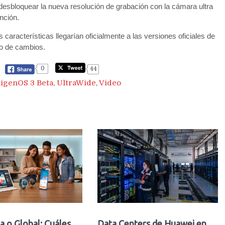
a desbloquear la nueva resolución de grabación con la cámara ultra
nción.
aracterísticas llegarían oficialmente a las versiones oficiales de
ro de cambios.
0
44
igenOS 3 Beta
,
UltraWide
,
Video
a o Global: Cuáles
Data Centers de Huawei en