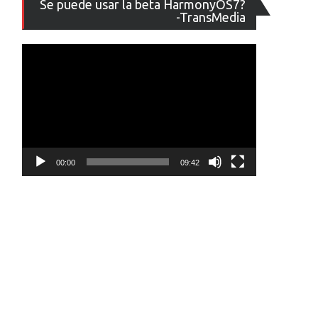
Se puede usar la beta HarmonyOS7?
de
-TransMedia
vídeo
00:00
09:42