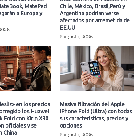
ateBook, MatePad
Chile, México, Brasil,Perú y
egarán a Europa y
Argentina podrían verse
afectados por arremetida de
EE.UU
 2026
5 agosto, 2026
esliz» en los precios
Masiva filtración del Apple
orregido los Huawei
iPhone Fold (Ultra) con todas
 Fold con Kirin X90
sus características, precios y
n oficiales y se
opciones
n China
5 agosto, 2026