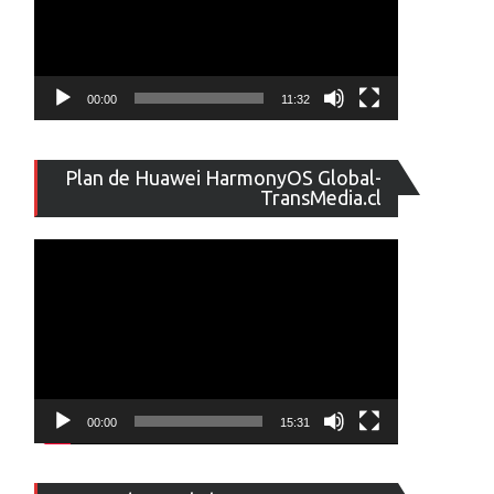
00:00
11:32
Reproducto
Plan de Huawei HarmonyOS Global-
de
TransMedia.cl
vídeo
00:00
15:31
Reproducto