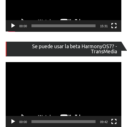
00:00
15:31
Re
Se puede usar la beta HarmonyOS7? -
de
TransMedia
ví
00:00
09:42