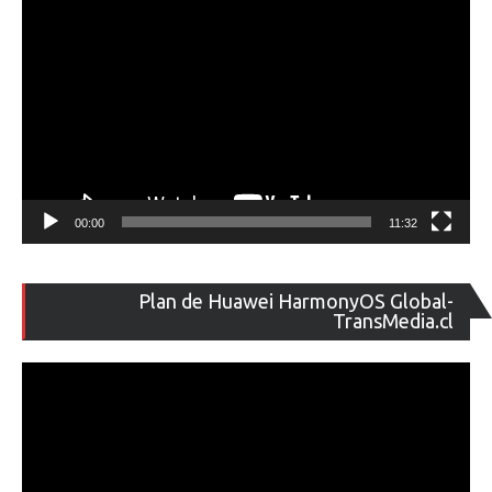
00:00
11:32
Re
Plan de Huawei HarmonyOS Global-
de
TransMedia.cl
ví