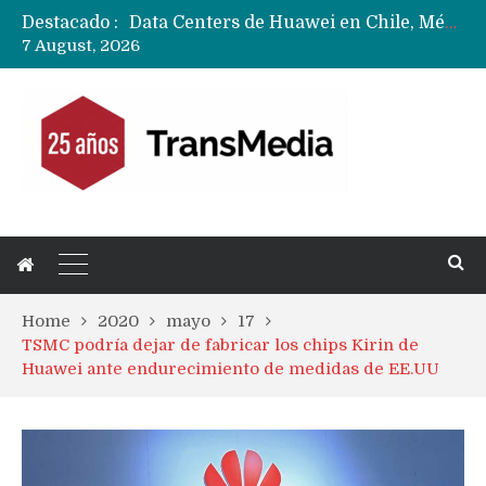
Destacado :
Data Centers de Huawei en Chile, México, Brasil,Perú y Argentina podrían verse afectados por arremetida de EE.UU
7 August, 2026
Fabricantes suben precios de teléfonos y ganan más dinero en un mercado donde Xiaomi alerta por no mejorar ventas
Home
2020
mayo
17
TSMC podría dejar de fabricar los chips Kirin de
Huawei ante endurecimiento de medidas de EE.UU