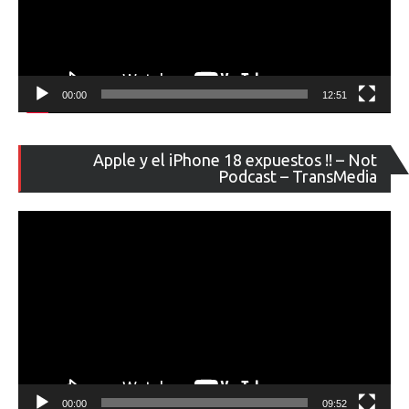
00:00
12:51
Re
Apple y el iPhone 18 expuestos !! – Not
de
Podcast – TransMedia
ví
00:00
09:52