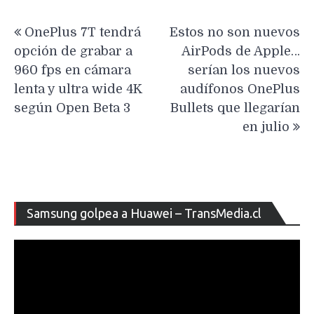
Navegación
OnePlus 7T tendrá
Estos no son nuevos
de
opción de grabar a
AirPods de Apple…
entradas
960 fps en cámara
serían los nuevos
lenta y ultra wide 4K
audífonos OnePlus
según Open Beta 3
Bullets que llegarían
en julio
Re
Samsung golpea a Huawei – TransMedia.cl
de
ví