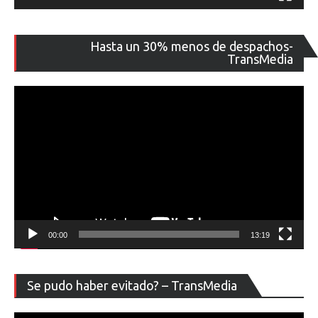
Re
Hasta un 30% menos de despachos-
de
TransMedia
ví
00:00
13:19
Re
Se pudo haber evitado? – TransMedia
de
ví