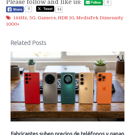
Please follow and like us:
0
0
44
144Hz
,
5G
,
Gamers
,
HDR 10
,
MediaTek Dimensity
1000+
Related Posts
Fabricantes suben precios de teléfonos y ganan