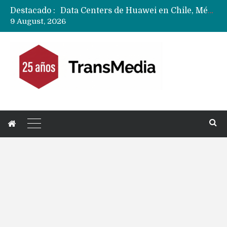
Destacado :
Data Centers de Huawei en Chile, México, Brasil,Perú y Argentina podrían verse afectados por arremetida de EE.UU
9 August, 2026
Fabricantes suben precios de teléfonos y ganan más dinero en un mercado donde Xiaomi alerta por no mejorar ventas