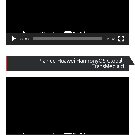
00:00
11:32
Re
Plan de Huawei HarmonyOS Global-
de
TransMedia.cl
ví