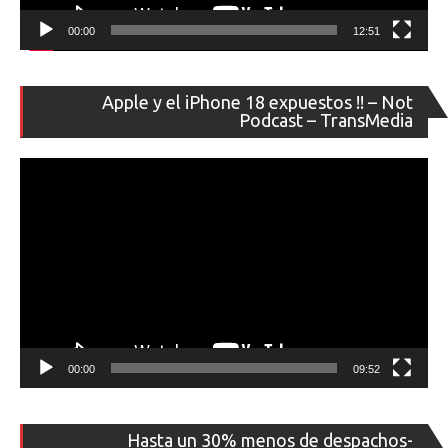
00:00
12:51
Re
Apple y el iPhone 18 expuestos !! – Not
de
Podcast – TransMedia
ví
00:00
09:52
Re
Hasta un 30% menos de despachos-