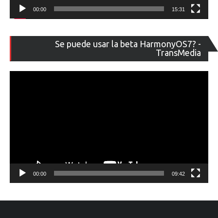
00:00
15:31
Re
Se puede usar la beta HarmonyOS7? -
de
TransMedia
ví
00:00
09:42