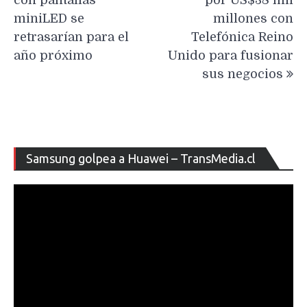
con pantallas
por US$38 mil
miniLED se
millones con
retrasarían para el
Telefónica Reino
año próximo
Unido para fusionar
sus negocios
Re
Samsung golpea a Huawei – TransMedia.cl
de
ví