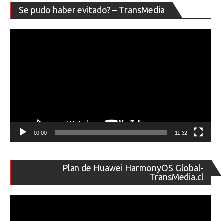
Re
Se pudo haber evitado? – TransMedia
de
ví
00:00
11:32
Re
Plan de Huawei HarmonyOS Global-
de
TransMedia.cl
ví