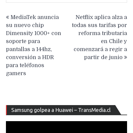
Navegación
MediaTek anuncia
Netflix aplica alza a
de
su nuevo chip
todas sus tarifas por
entradas
Dimensity 1000+ con
reforma tributaria
soporte para
en Chile y
pantallas a 144hz,
comenzará a regir a
conversión a HDR
partir de junio
para teléfonos
gamers
Re
Samsung golpea a Huawei – TransMedia.cl
de
ví