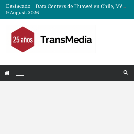
Destacado :
Data Centers de Huawei en Chile, México, Brasil,Perú y Argentina podrían verse afectados por arremetida de EE.UU
9 August, 2026
Fabricantes suben precios de teléfonos y ganan más dinero en un mercado donde Xiaomi alerta por no mejorar ventas