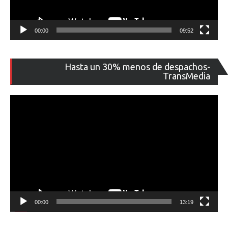
00:00
09:52
Re
Hasta un 30% menos de despachos-
de
TransMedia
ví
00:00
13:19