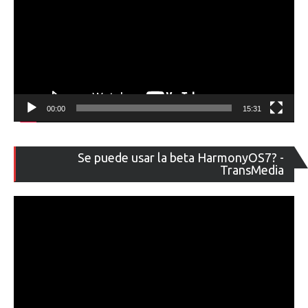
00:00
15:31
Re
Se puede usar la beta HarmonyOS7? -
de
TransMedia
ví