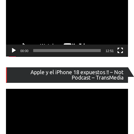
00:00
12:51
Re
Apple y el iPhone 18 expuestos !! – Not
de
Podcast – TransMedia
ví