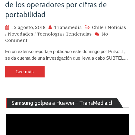
de los operadores por cifras de
portabilidad
12 agosto, 2018
Transmedia
Chile
/
Noticias
/
Novedades
/
Tecnología
/
Tendencias
No
on
Comment
SUBTEL
En un extenso reportaje publicado este domingo por PulsoLT,
investiga
se da cuenta de una investigación que lleva a cabo SUBTEL…
eventual
fraude
de
Lee más
los
operadores
por
cifras
Re
Samsung golpea a Huawei – TransMedia.cl
de
de
portabilidad
ví