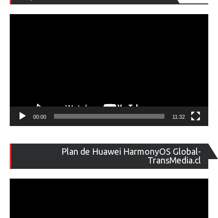
de
ví
00:00
11:32
Re
Plan de Huawei HarmonyOS Global-
de
TransMedia.cl
ví