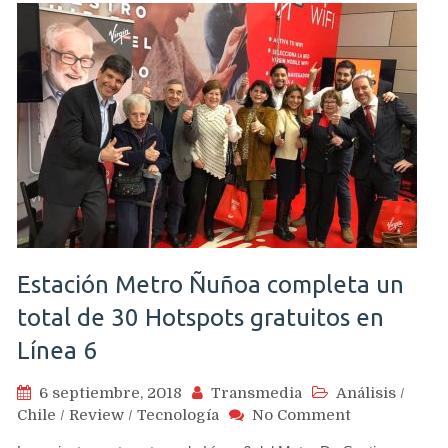
partir
de
este
mes
Estación Metro Ñuñoa completa un
total de 30 Hotspots gratuitos en
Línea 6
6 septiembre, 2018
Transmedia
Análisis
/
on
Chile
/
Review
/
Tecnología
No Comment
Estación