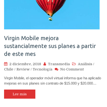
Virgin Mobile mejora
sustancialmente sus planes a partir
de este mes
2 diciembre, 2018
Transmedia
Análisis
/
on
Chile
/
Review
/
Tecnología
No Comment
Virgin
Virgin Mobile, el operador móvil virtual informa que ha aplicado
Mobile
mejoras en sus planes sin contrato de $15.000 y $20.000…
mejora
sustancialm
sus
Lee más
planes
a