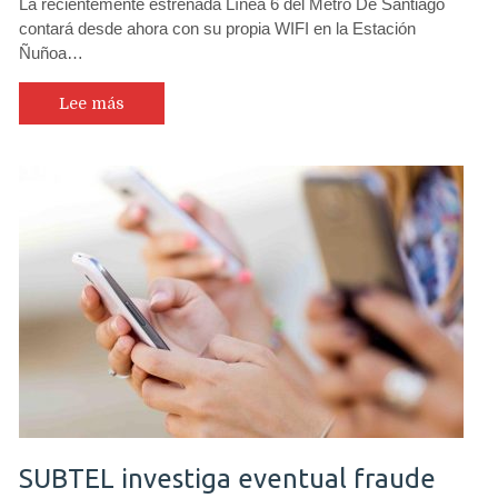
La recientemente estrenada Línea 6 del Metro De Santiago
Metro
contará desde ahora con su propia WIFI en la Estación
Ñuñoa
Ñuñoa…
completa
un
total
Lee más
de
30
Hotspots
gratuitos
en
Línea
6
SUBTEL investiga eventual fraude