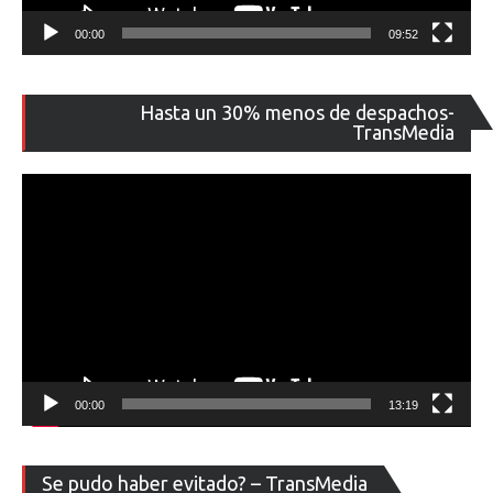
00:00
09:52
Re
Hasta un 30% menos de despachos-
de
TransMedia
ví
00:00
13:19
Re
Se pudo haber evitado? – TransMedia