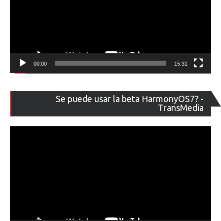
00:00
15:31
Re
Se puede usar la beta HarmonyOS7? -
de
TransMedia
ví