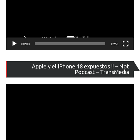
00:00
12:51
Re
Apple y el iPhone 18 expuestos !! – Not
de
Podcast – TransMedia
ví