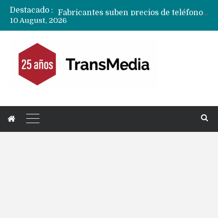
Destacado :
Fabricantes suben precios de teléfonos y ganan más dinero en un mercado donde Xiaomi alerta por no mejorar ventas
10 August, 2026
Apple podría subir los precios de sus iPhone 17 a nivel mundial este lunes