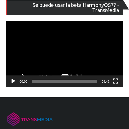
Re
Se puede usar la beta HarmonyOS7? -
de
TransMedia
ví
00:00
09:42