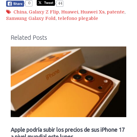
0
44
China
,
Galaxy Z Flip
,
Huawei
,
Huawei Xs
,
patente
,
Samsung Galaxy Fold
,
telefono plegable
Related Posts
Apple podría subir los precios de sus iPhone 17
a nivel mundial este lunes