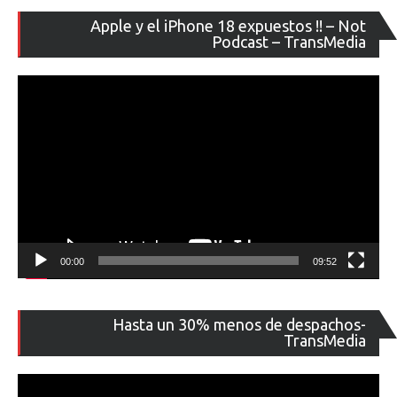
Re
Apple y el iPhone 18 expuestos !! – Not
de
Podcast – TransMedia
ví
00:00
09:52
Re
Hasta un 30% menos de despachos-
de
TransMedia
ví