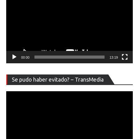
00:00
13:19
Re
Se pudo haber evitado? – TransMedia
de
ví