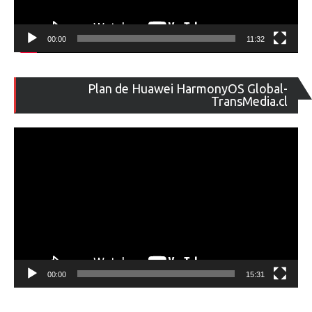
00:00
11:32
Re
Plan de Huawei HarmonyOS Global-
de
TransMedia.cl
ví
00:00
15:31