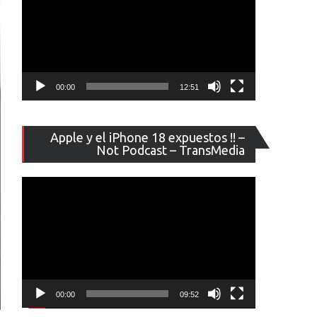
00:00
12:51
Reproducto
Apple y el iPhone 18 expuestos !! –
de
Not Podcast – TransMedia
vídeo
00:00
09:52