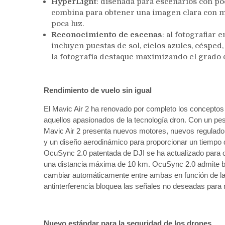
HyperLight
: diseñada para escenarios con poc
combina para obtener una imagen clara con m
poca luz.
Reconocimiento de escenas
: al fotografiar
incluyen puestas de sol, cielos azules, césped,
la fotografía destaque maximizando el grado de
Rendimiento de vuelo sin igual
El Mavic Air 2 ha renovado por completo los conceptos 
aquellos apasionados de la tecnología dron. Con un pes
Mavic Air 2 presenta nuevos motores, nuevos regulador
y un diseño aerodinámico para proporcionar un tiempo 
OcuSync 2.0 patentada de DJI se ha actualizado para o
una distancia máxima de 10 km. OcuSync 2.0 admite ba
cambiar automáticamente entre ambas en función de la i
antinterferencia bloquea las señales no deseadas para
Nuevo estándar para la seguridad de los drones