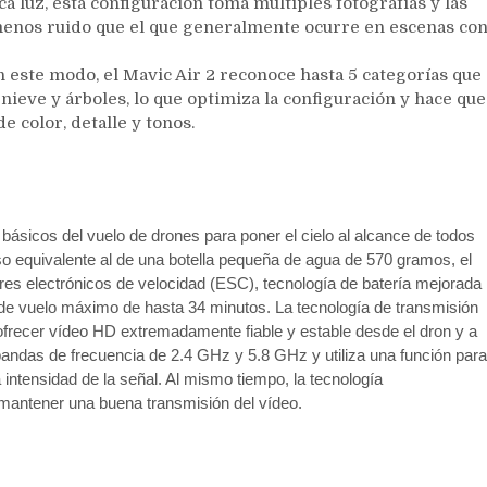
a luz, esta configuración toma múltiples fotografías y las
enos ruido que el que generalmente ocurre en escenas co
 en este modo, el Mavic Air 2 reconoce hasta 5 categorías que
 nieve y árboles, lo que optimiza la configuración y hace que
 color, detalle y tonos.
básicos del vuelo de drones para poner el cielo al alcance de todos
o equivalente al de una botella pequeña de agua de 570 gramos, el
es electrónicos de velocidad (ESC), tecnología de batería mejorada
de vuelo máximo de hasta 34 minutos. La tecnología de transmisión
frecer vídeo HD extremadamente fiable y estable desde el dron y a
ndas de frecuencia de 2.4 GHz y 5.8 GHz y utiliza una función para
ntensidad de la señal. Al mismo tiempo, la tecnología
 mantener una buena transmisión del vídeo.