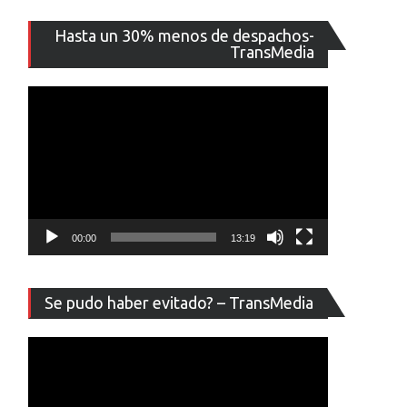
Reproducto
Hasta un 30% menos de despachos-
de
TransMedia
vídeo
00:00
13:19
Reproducto
Se pudo haber evitado? – TransMedia
de
vídeo