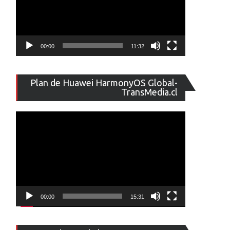
00:00
11:32
Reproducto
Plan de Huawei HarmonyOS Global-
de
TransMedia.cl
vídeo
00:00
15:31
Reproducto