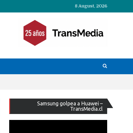
8 August, 2026
Reproducto
Samsung golpea a Huawei –
de
TransMedia.cl
vídeo