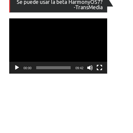
Se puede usar la beta HarmonyOS7?
de
-TransMedia
vídeo
00:00
09:42