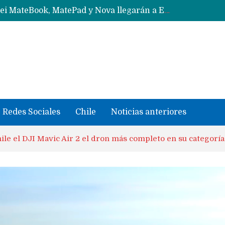
Data Centers de Huawei en Chile, México, Brasil,Perú y Argentina podrían verse afectados por arremetida de EE.UU
Fabricantes suben precios de teléfonos y ganan más dinero en un mercado donde Xiaomi alerta por no mejorar ventas
Redes Sociales
Chile
Noticias anteriores
ile el DJI Mavic Air 2 el dron más completo en su categoría