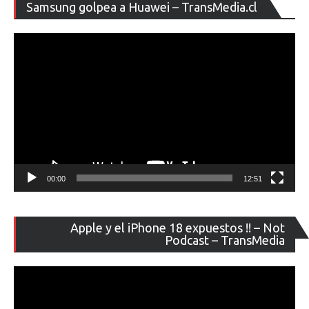
Re
Samsung golpea a Huawei – TransMedia.cl
de
ví
00:00
12:51
Re
Apple y el iPhone 18 expuestos !! – Not
de
Podcast – TransMedia
ví