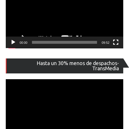
00:00
09:52
Re
Hasta un 30% menos de despachos-
de
TransMedia
ví