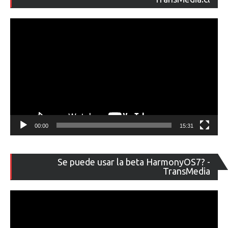
ví
00:00
15:31
Re
Se puede usar la beta HarmonyOS7? -
de
TransMedia
ví