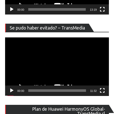
00:00
13:19
Re
Se pudo haber evitado? – TransMedia
de
ví
00:00
11:32
Re
Plan de Huawei HarmonyOS Global-
de
TransMedia.cl