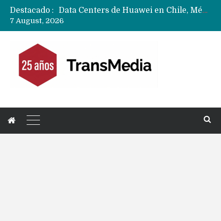
Destacado :
Data Centers de Huawei en Chile, México, Brasil,Perú y Argentina podrían verse afectados por arremetida de EE.UU
7 August, 2026
Fabricantes suben precios de teléfonos y ganan más dinero en un mercado donde Xiaomi alerta por no mejorar ventas