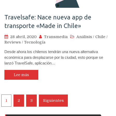
Travelsafe: Nace nueva app de
transporte «Made in Chile»
28 abril, 2020
Transmedia
Análisis
/
Chile
/
Reviews
/
Tecnología
Desde ahora los chilenos tendrán una nueva alternativa
económica para desplazarse por la ciudad, esto porque se
lanzó TravelSafe, aplicación…
Lee más
Navegación
1
2
3
Siguientes
de
entradas