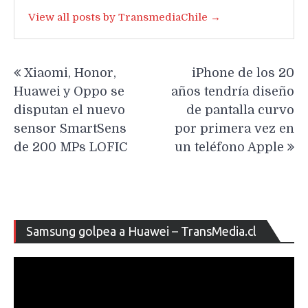
View all posts by TransmediaChile →
Navegación
Xiaomi, Honor,
iPhone de los 20
de
Huawei y Oppo se
años tendría diseño
entradas
disputan el nuevo
de pantalla curvo
sensor SmartSens
por primera vez en
de 200 MPs LOFIC
un teléfono Apple
Re
Samsung golpea a Huawei – TransMedia.cl
de
ví