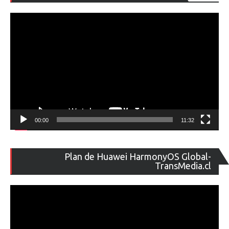
de
ví
00:00
11:32
Re
Plan de Huawei HarmonyOS Global-
de
TransMedia.cl
ví