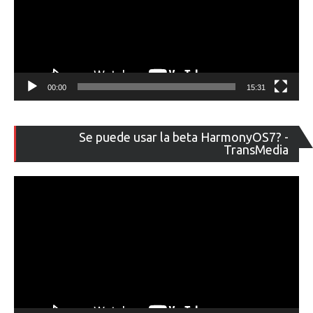
00:00
15:31
Re
Se puede usar la beta HarmonyOS7? -
de
TransMedia
ví