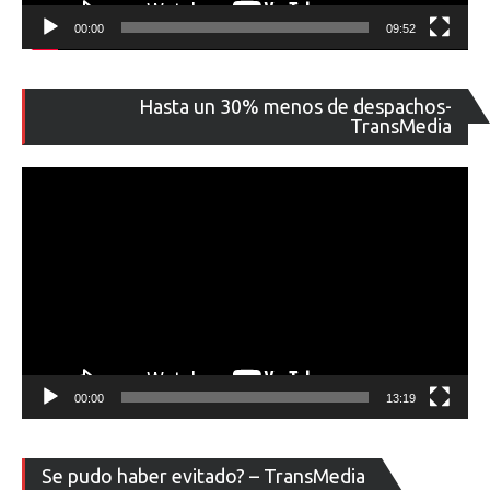
00:00
09:52
Re
Hasta un 30% menos de despachos-
de
TransMedia
ví
00:00
13:19
Re
Se pudo haber evitado? – TransMedia