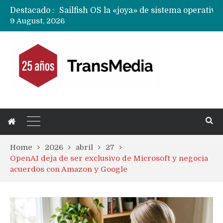
Destacado :
9 August, 2026
Home
2026
abril
27
OpenAI deja de ser exclusivo de Microsoft y negocia
acuerdos con Amazon y Google