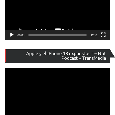
00:00
12:51
Re
Apple y el iPhone 18 expuestos !! – Not
de
Podcast – TransMedia
ví