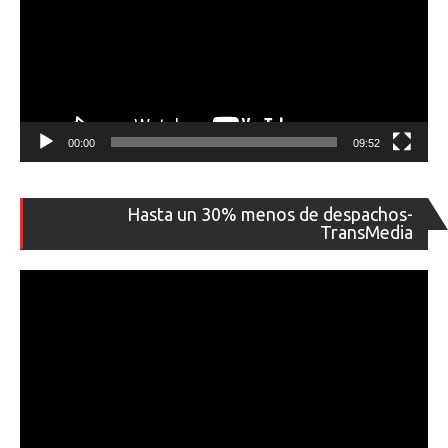
00:00
09:52
Re
Hasta un 30% menos de despachos-
de
TransMedia
ví