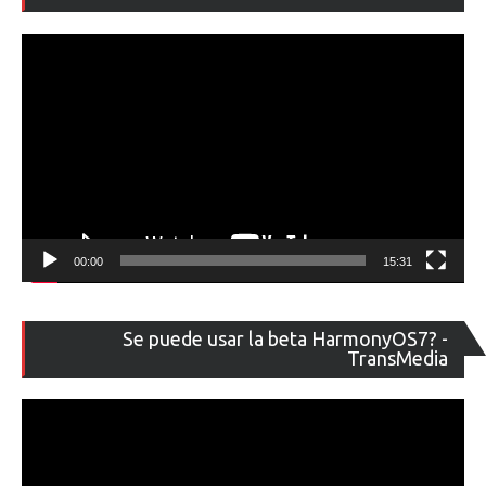
ví
00:00
15:31
Re
Se puede usar la beta HarmonyOS7? -
de
TransMedia
ví