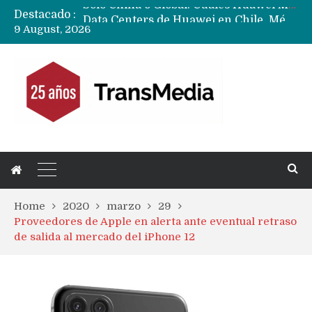
Destacado :
Data Centers de Huawei en Chile, México, Brasil,Perú y Argentina podrían verse afectados por arremetida de EE.UU
9 August, 2026
Fabricantes suben precios de teléfonos y ganan más dinero en un mercado donde Xiaomi alerta por no mejorar ventas
Home
2020
marzo
29
Proveedores de Apple en alerta ante eventual retraso
de salida al mercado del iPhone 12