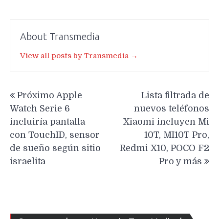
About Transmedia
View all posts by Transmedia →
Navegación
Próximo Apple
Lista filtrada de
de
Watch Serie 6
nuevos teléfonos
entradas
incluiría pantalla
Xiaomi incluyen Mi
con TouchID, sensor
10T, MI10T Pro,
de sueño según sitio
Redmi X10, POCO F2
israelita
Pro y más
Re