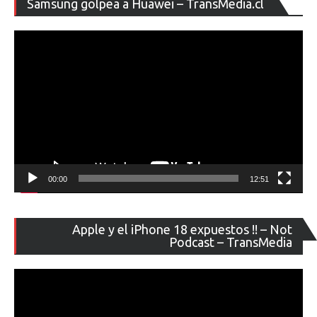
Samsung golpea a Huawei – TransMedia.cl
de
ví
00:00
12:51
Re
Apple y el iPhone 18 expuestos !! – Not
de
Podcast – TransMedia
ví