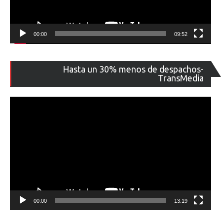
00:00
09:52
Re
Hasta un 30% menos de despachos-
de
TransMedia
ví
00:00
13:19