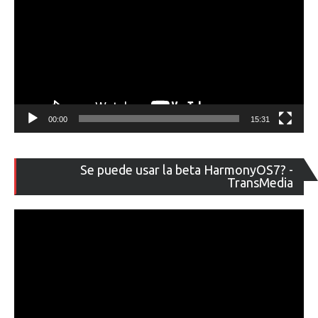
00:00
15:31
Re
Se puede usar la beta HarmonyOS7? -
de
TransMedia
ví