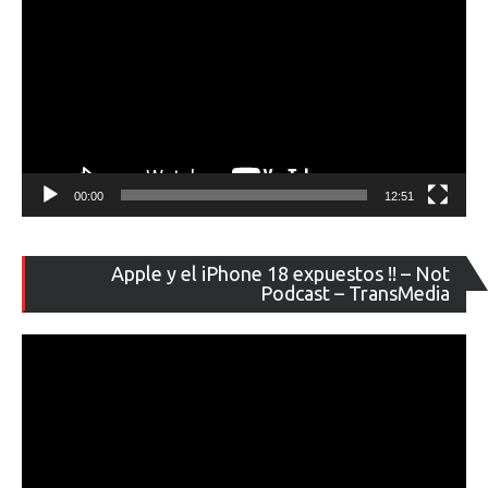
00:00
12:51
Re
Apple y el iPhone 18 expuestos !! – Not
de
Podcast – TransMedia
ví