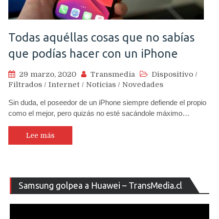
Todas aquéllas cosas que no sabías
que podías hacer con un iPhone
29 marzo, 2020
Transmedia
Dispositivo
/
Filtrados
/
Internet
/
Noticias
/
Novedades
Sin duda, el poseedor de un iPhone siempre defiende el propio
como el mejor, pero quizás no esté sacándole máximo…
Lee más
Re
Samsung golpea a Huawei – TransMedia.cl
de
ví