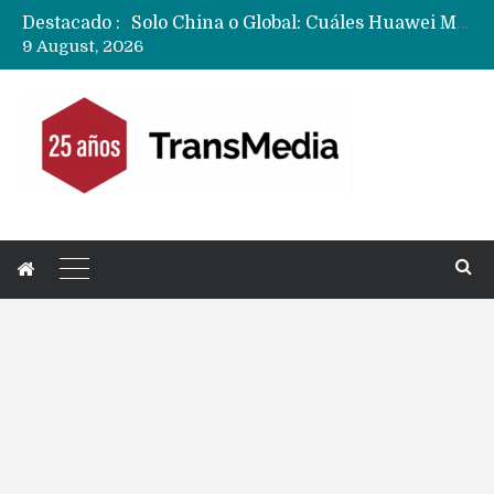
Destacado :
Data Centers de Huawei en Chile, México, Brasil,Perú y Argentina podrían verse afectados por arremetida de EE.UU
9 August, 2026
Fabricantes suben precios de teléfonos y ganan más dinero en un mercado donde Xiaomi alerta por no mejorar ventas