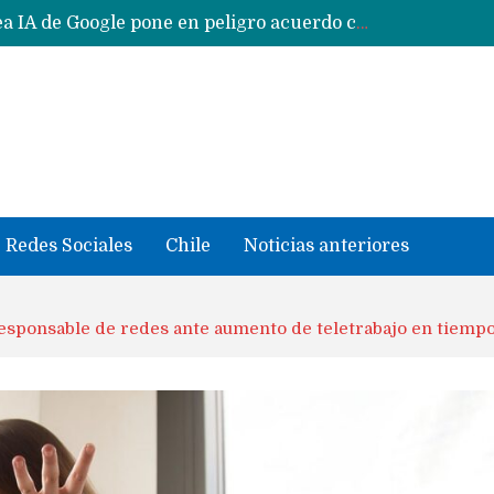
CXMT le dice NO a la venta de sus memorias a Apple y dará prioridad a Huawei y Xiaomi
Sailfish OS la «joya» de sistema operativo que Europa planea financiar para competir contra Android, iOS y HarmonyOS
se llevaron datos confidenciales a OpenAI
Solo China o Global: Cuáles Huawei MateBook, MatePad y Nova llegarán a Europa y LATAM?
Data Centers de Huawei en Chile, México, Brasil,Perú y Argentina podrían verse afectados por arremetida de EE.UU
Fabricantes suben precios de teléfonos y ganan más dinero en un mercado donde Xiaomi alerta por no mejorar ventas
Redes Sociales
Chile
Noticias anteriores
 responsable de redes ante aumento de teletrabajo en tiem