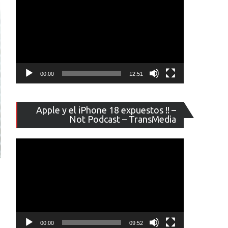
00:00
12:51
Reproducto
Apple y el iPhone 18 expuestos !! –
de
Not Podcast – TransMedia
vídeo
00:00
09:52