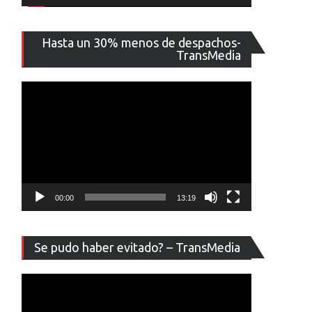
Reproducto
Hasta un 30% menos de despachos-
de
TransMedia
vídeo
00:00
13:19
Reproducto
Se pudo haber evitado? – TransMedia
de
vídeo