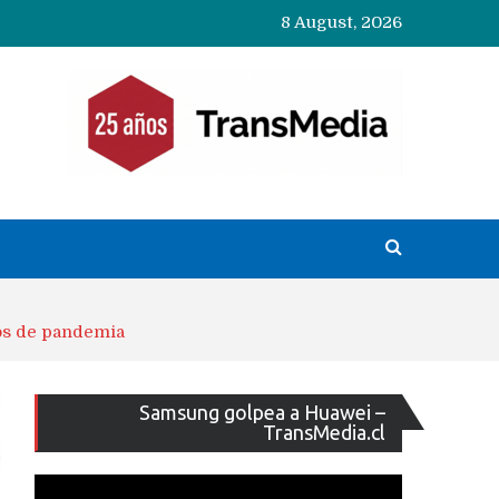
8 August, 2026
pos de pandemia
Reproducto
Samsung golpea a Huawei –
de
TransMedia.cl
vídeo