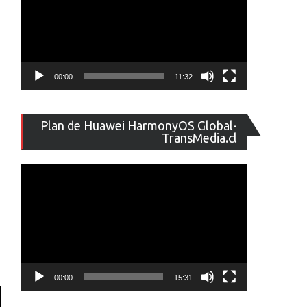
00:00
11:32
Reproducto
Plan de Huawei HarmonyOS Global-
de
TransMedia.cl
vídeo
00:00
15:31