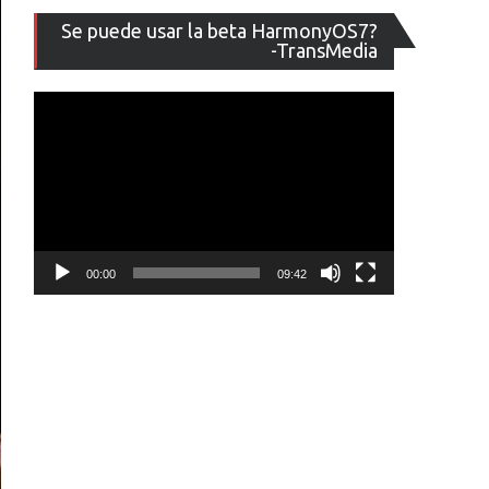
Reproducto
Se puede usar la beta HarmonyOS7?
de
-TransMedia
vídeo
00:00
09:42