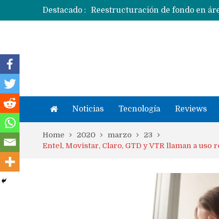
Destacado :
Apple dice que más ex empleados 
Noticias
Tecnología
Reviews
Home
2020
marzo
23
Entel, Movistar, Claro, GTD y VTR llaman a uso