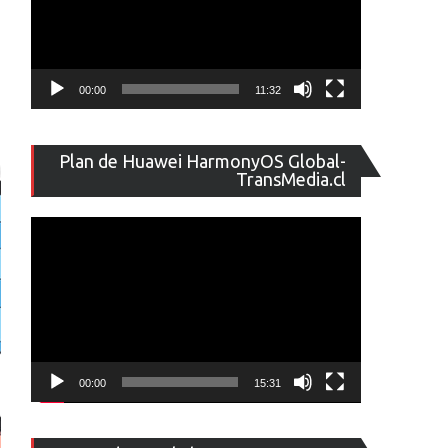
00:00
11:32
Reproducto
Plan de Huawei HarmonyOS Global-
de
TransMedia.cl
vídeo
00:00
15:31
Reproducto