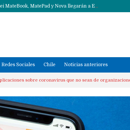
Data Centers de Huawei en Chile, México, Brasil,Perú y Argentina podrían verse afectados por arremetida de EE.UU
Fabricantes suben precios de teléfonos y ganan más dinero en un mercado donde Xiaomi alerta por no mejorar ventas
Redes Sociales
Chile
Noticias anteriores
plicaciones sobre coronavirus que no sean de organizacion