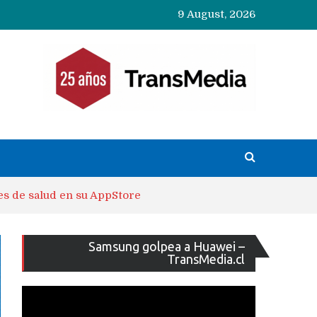
9 August, 2026
es de salud en su AppStore
Reproducto
Samsung golpea a Huawei –
de
TransMedia.cl
vídeo