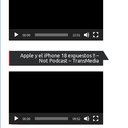
00:00
12:51
Reproducto
Apple y el iPhone 18 expuestos !! –
de
Not Podcast – TransMedia
vídeo
00:00
09:52