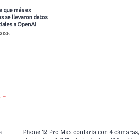
e que más ex
s se llevaron datos
iales a OpenAI
 2026
a →
e
iPhone 12 Pro Max contaría con 4 cámaras