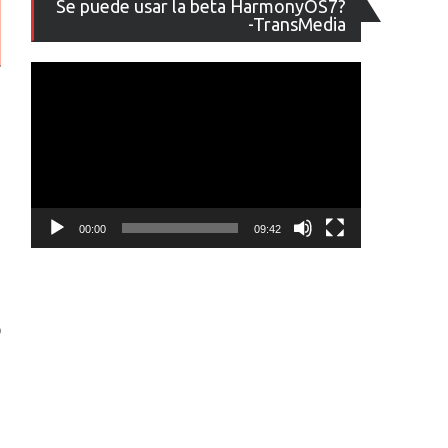
Se puede usar la beta HarmonyOS7?
de
-TransMedia
vídeo
00:00
09:42
o