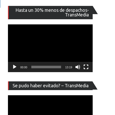
Reproducto
Hasta un 30% menos de despachos-
de
TransMedia
vídeo
00:00
13:19
Reproducto
Se pudo haber evitado? – TransMedia
de
vídeo