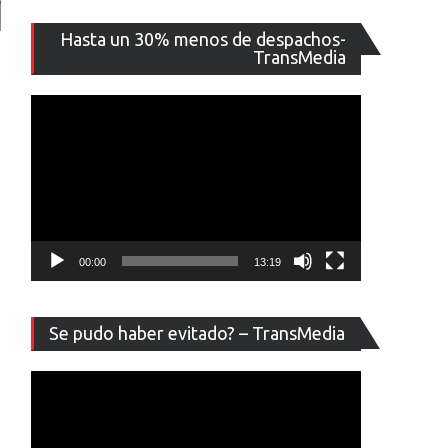
Reproducto
Hasta un 30% menos de despachos-
de
TransMedia
vídeo
00:00
13:19
Reproducto
Se pudo haber evitado? – TransMedia
de
vídeo