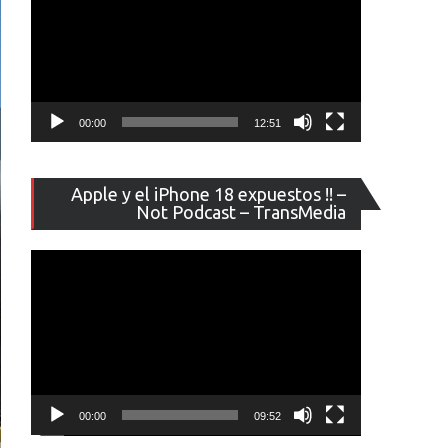
00:00
12:51
Reproducto
Apple y el iPhone 18 expuestos !! –
de
Not Podcast – TransMedia
vídeo
00:00
09:52