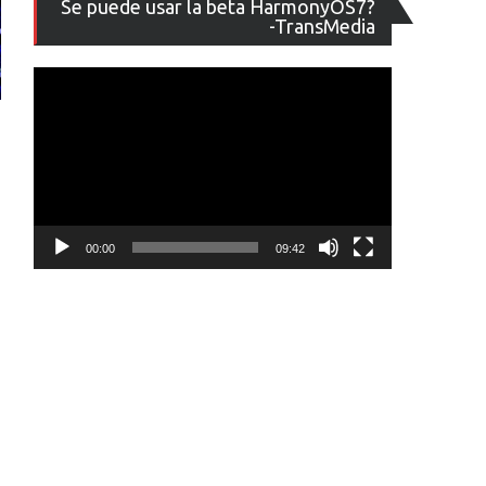
Se puede usar la beta HarmonyOS7?
de
-TransMedia
vídeo
00:00
09:42