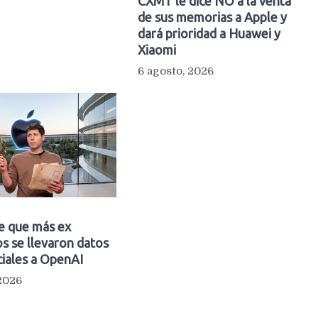
CXMT le dice NO a la venta
de sus memorias a Apple y
dará prioridad a Huawei y
Xiaomi
6 agosto, 2026
e que más ex
s se llevaron datos
iales a OpenAI
 2026