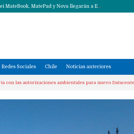
Data Centers de Huawei en Chile, México, Brasil,Perú y Argentina podrían verse afectados por arremetida de EE.UU
Fabricantes suben precios de teléfonos y ganan más dinero en un mercado donde Xiaomi alerta por no mejorar ventas
Redes Sociales
Chile
Noticias anteriores
ia con las autorizaciones ambientales para nuevo Datacent