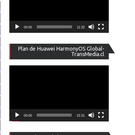
00:00
11:32
Reproducto
Plan de Huawei HarmonyOS Global-
de
TransMedia.cl
vídeo
00:00
15:31
Reproducto