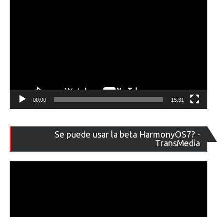
00:00
15:31
Re
Se puede usar la beta HarmonyOS7? -
de
TransMedia
ví