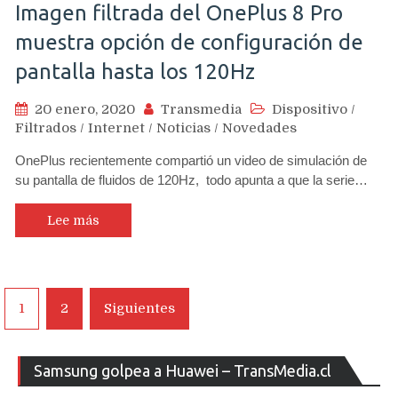
Imagen filtrada del OnePlus 8 Pro
muestra opción de configuración de
pantalla hasta los 120Hz
20 enero, 2020
Transmedia
Dispositivo
/
Filtrados
/
Internet
/
Noticias
/
Novedades
OnePlus recientemente compartió un video de simulación de
su pantalla de fluidos de 120Hz, todo apunta a que la serie…
Lee más
Navegación
1
2
Siguientes
de
entradas
Re
Samsung golpea a Huawei – TransMedia.cl
de