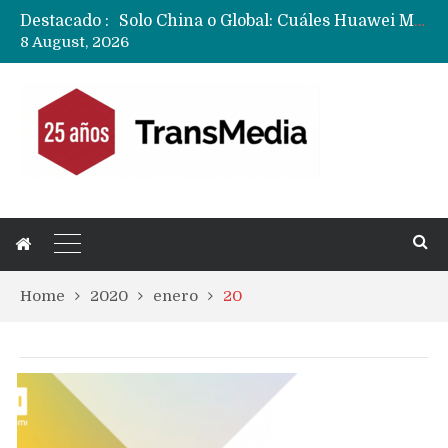
Destacado :
Data Centers de Huawei en Chile, México, Brasil,Perú y Argentina podrían verse afectados por arremetida de EE.UU
8 August, 2026
Fabricantes suben precios de teléfonos y ganan más dinero en un mercado donde Xiaomi alerta por no mejorar ventas
Home
2020
enero
20