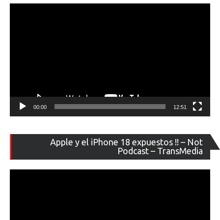
ví
00:00
12:51
Re
Apple y el iPhone 18 expuestos !! – Not
de
Podcast – TransMedia
ví