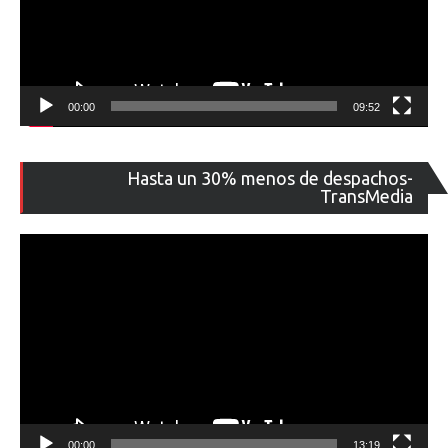
00:00
09:52
Re
Hasta un 30% menos de despachos-
de
TransMedia
ví
00:00
13:19