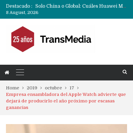
Destacado :
Data Centers de Huawei en Chile, México, Brasil,Perú y Argentina podrían verse afectados por arremetida de EE.UU
8 August, 2026
Fabricantes suben precios de teléfonos y ganan más dinero en un mercado donde Xiaomi alerta por no mejorar ventas
Home
2019
octubre
17
Empresa ensambladora del Apple Watch advierte que
dejará de producirlo el año próximo por escasas
ganancias