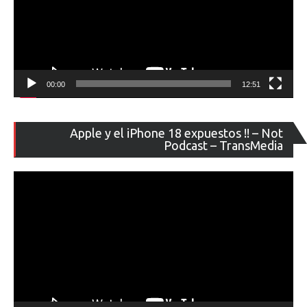
00:00
12:51
Re
Apple y el iPhone 18 expuestos !! – Not
de
Podcast – TransMedia
ví