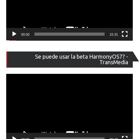
00:00
15:31
Re
Se puede usar la beta HarmonyOS7? -
de
TransMedia
ví