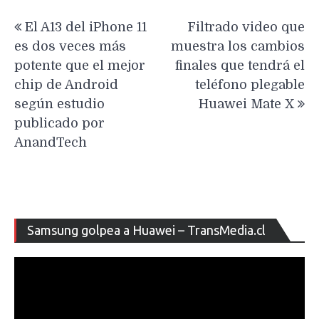
Navegación
El A13 del iPhone 11
Filtrado video que
de
es dos veces más
muestra los cambios
entradas
potente que el mejor
finales que tendrá el
chip de Android
teléfono plegable
según estudio
Huawei Mate X
publicado por
AnandTech
Re
Samsung golpea a Huawei – TransMedia.cl
de
ví