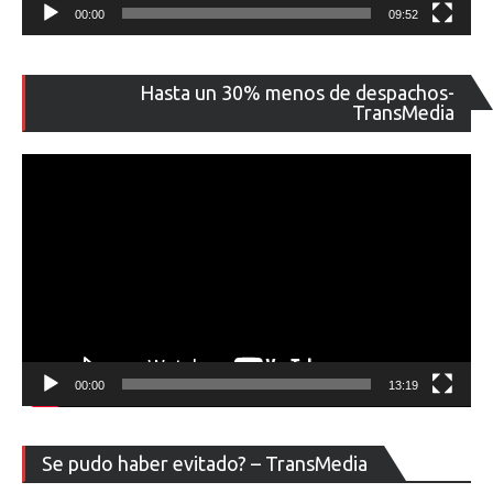
00:00
09:52
Re
Hasta un 30% menos de despachos-
de
TransMedia
ví
00:00
13:19
Re
Se pudo haber evitado? – TransMedia
de