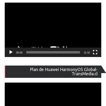
ví
00:00
11:32
Re
Plan de Huawei HarmonyOS Global-
de
TransMedia.cl
ví