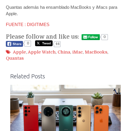
Quantas además ha ensamblado MacBooks y iMacs para
Apple.
FUENTE : DIGITIMES
Please follow and like us:
0
0
44
Apple
,
Apple Watch
,
China
,
iMac
,
MacBooks
,
Quantas
Related Posts