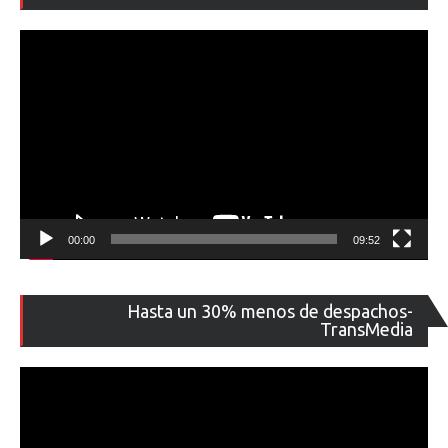
ví
00:00
09:52
Re
Hasta un 30% menos de despachos-
de
TransMedia
ví