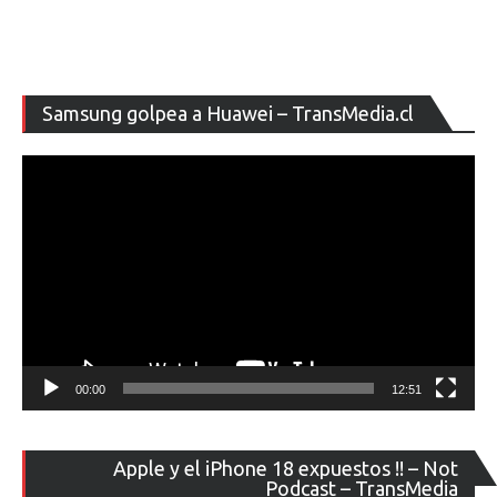
Re
Samsung golpea a Huawei – TransMedia.cl
de
ví
00:00
12:51
Re
Apple y el iPhone 18 expuestos !! – Not
de
Podcast – TransMedia