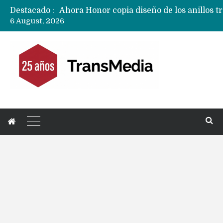
Destacado :
6 August, 2026
Ecosistema Apple: cómo elegir el iPhone 