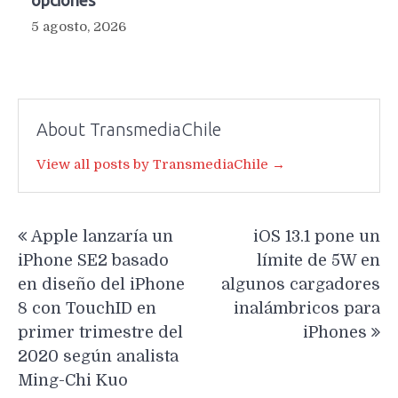
5 agosto, 2026
About TransmediaChile
View all posts by TransmediaChile →
Navegación
Apple lanzaría un
iOS 13.1 pone un
de
iPhone SE2 basado
límite de 5W en
entradas
en diseño del iPhone
algunos cargadores
8 con TouchID en
inalámbricos para
primer trimestre del
iPhones
2020 según analista
Ming-Chi Kuo