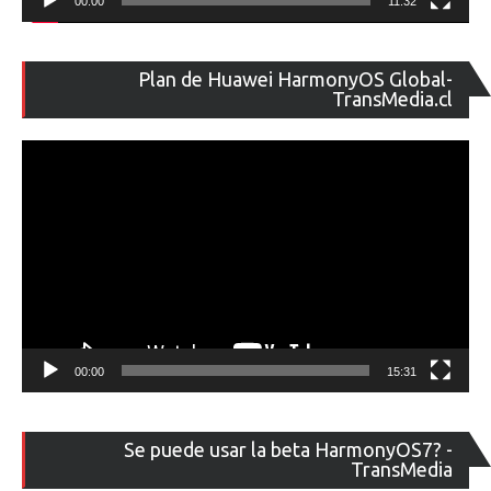
00:00
11:32
Re
Plan de Huawei HarmonyOS Global-
de
TransMedia.cl
ví
00:00
15:31
Re
Se puede usar la beta HarmonyOS7? -
de
TransMedia
ví