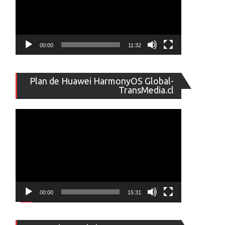
00:00
11:32
Reproducto
Plan de Huawei HarmonyOS Global-
de
TransMedia.cl
vídeo
00:00
15:31
Reproducto