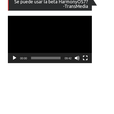
Se puede usar la beta HarmonyOS7?
de
-TransMedia
vídeo
00:00
09:42