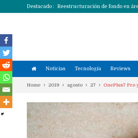
Destacado :
Apple dice que más ex empleados 
Noticias
Tecnología
Reviews
Home
2019
agosto
27
OnePlus7 Pro 