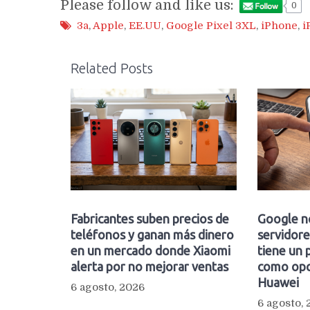
Please follow and like us:
0
3a
,
Apple
,
EE.UU
,
Google Pixel 3XL
,
iPhone
,
i
Related Posts
Fabricantes suben precios de
Google n
teléfonos y ganan más dinero
servidore
en un mercado donde Xiaomi
tiene un 
alerta por no mejorar ventas
como opc
Huawei
6 agosto, 2026
6 agosto,