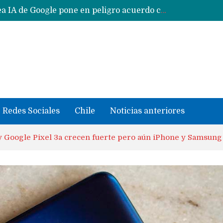
CXMT le dice NO a la venta de sus memorias a Apple y dará prioridad a Huawei y Xiaomi
Sailfish OS la «joya» de sistema operativo que Europa planea financiar para competir contra Android, iOS y HarmonyOS
se llevaron datos confidenciales a OpenAI
Solo China o Global: Cuáles Huawei MateBook, MatePad y Nova llegarán a Europa y LATAM?
Data Centers de Huawei en Chile, México, Brasil,Perú y Argentina podrían verse afectados por arremetida de EE.UU
Fabricantes suben precios de teléfonos y ganan más dinero en un mercado donde Xiaomi alerta por no mejorar ventas
Redes Sociales
Chile
Noticias anteriores
y Google Pixel 3a crecen fuerte pero aún iPhone y Samsun