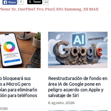
0
44
Phone Xr
,
OnePlus7 Pro
,
Pixel
,
S10
,
Samsung
,
XS MAX
o bloqueará sus
Reestructuración de fondo en
s a MicroG pero
área IA de Google pone en
plan para eliminarlo
peligro acuerdo con Apple y
ión para teléfonos
salvataje de Siri
6 agosto, 2026
 2026