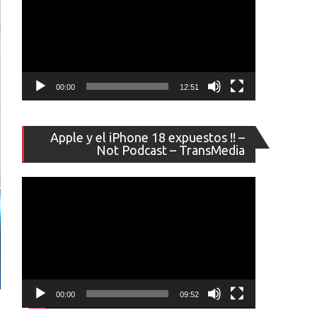
00:00
12:51
Reproducto
Apple y el iPhone 18 expuestos !! –
de
Not Podcast – TransMedia
vídeo
00:00
09:52