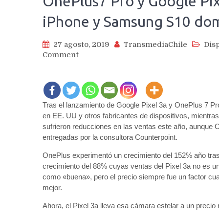
OnePlus7 Pro y Google Pix
iPhone y Samsung S10 dom
27 agosto, 2019
TransmediaChile
Disp
on
Comment
OnePlus7
Pro
y
Google
Tras el lanzamiento de Google Pixel 3a y OnePlus 7 
Pixel
en EE. UU y otros fabricantes de dispositivos, mientra
3a
crecen
sufrieron reducciones en las ventas este año, aunque O
fuerte
entregadas por la consultora Counterpoint.
pero
OnePlus experimentó un crecimiento del 152% año tras
aún
crecimiento del 88% cuyas ventas del Pixel 3a no es u
iPhone
como «buena», pero el precio siempre fue un factor 
y
mejor.
Samsung
S10
Ahora, el Pixel 3a lleva esa cámara estelar a un precio 
dominan
el