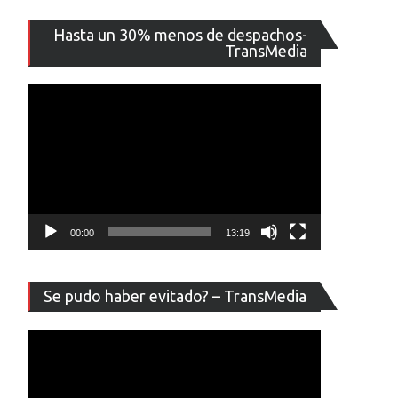
Reproducto
Hasta un 30% menos de despachos-
de
TransMedia
vídeo
00:00
13:19
Reproducto
Se pudo haber evitado? – TransMedia
de
vídeo