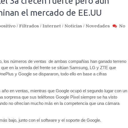
el 3a crecen fuerte pero aún
inan el mercado de EE.UU
ositivo
/
Filtrados
/
Internet
/
Noticias
/
Novedades
No
Pro, los números de ventas de ambas compañías han ganado terreno
s que en la vereda del frente se sitúan Samsung, LG y ZTE que
nePlus y Google se dispararon, todo ello en base a cifras
 año en ventas, mientras que Google ocupó el segundo lugar con un
na sorpresa que sus teléfonos Google Pixel siempre se ha visto
cuando no ofrecían mucho más en la competencia que una cámara
más bajo, junto con el software y el soporte de Google.