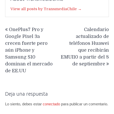
View all posts by TransmediaChile →
Navegación
OnePlus7 Pro y
Calendario
de
Google Pixel 3a
actualizado de
entradas
crecen fuerte pero
teléfonos Huawei
aún iPhone y
que recibirán
Samsung S10
EMUI10 a partir del 8
dominan el mercado
de septiembre
de EE.UU
Deja una respuesta
Lo siento, debes estar
conectado
para publicar un comentario.