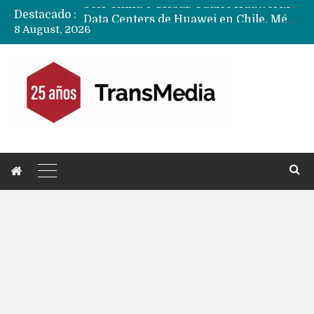
Destacado :
Data Centers de Huawei en Chile, México, Brasil,Perú y Argentina podrían verse afectados por arremetida de EE.UU
8 August, 2026
Fabricantes suben precios de teléfonos y ganan más dinero en un mercado donde Xiaomi alerta por no mejorar ventas