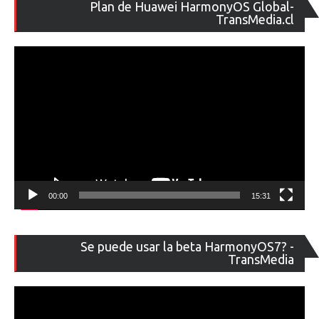
Re
Plan de Huawei HarmonyOS Global-
de
TransMedia.cl
ví
00:00
15:31
Re
Se puede usar la beta HarmonyOS7? -
de
TransMedia
ví