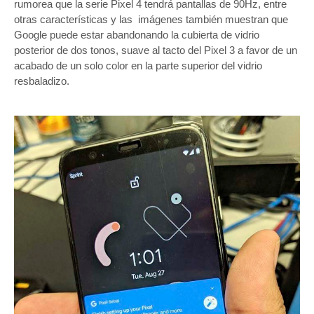
muestran
rumorea que la serie Pixel 4 tendrá pantallas de 90Hz, entre
un
otras características y las imágenes también muestran que
innegable
Google puede estar abandonando la cubierta de vidrio
parecido
posterior de dos tonos, suave al tacto del Pixel 3 a favor de un
con
acabado de un solo color en la parte superior del vidrio
las
resbaladizo.
cámaras
traseras