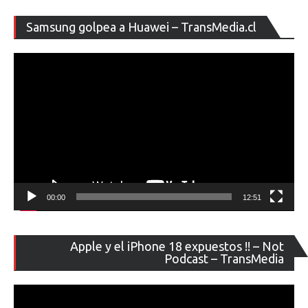
Re
Samsung golpea a Huawei – TransMedia.cl
de
ví
00:00
12:51
Re
Apple y el iPhone 18 expuestos !! – Not
de
Podcast – TransMedia
ví