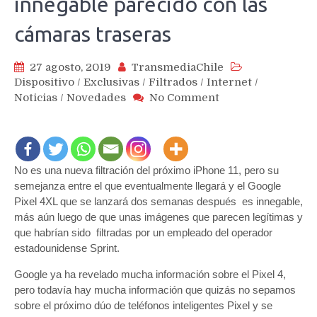
innegable parecido con las
cámaras traseras
27 agosto, 2019
TransmediaChile
Dispositivo
/
Exclusivas
/
Filtrados
/
Internet
/
on
Noticias
/
Novedades
No Comment
No
es
el
iPhone
No es una nueva filtración del próximo iPhone 11, pero su
11
….
semejanza entre el que eventualmente llegará y el Google
pero
Pixel 4XL que se lanzará dos semanas después es innegable,
las
más aún luego de que unas imágenes que parecen legítimas y
nuevas
que habrían sido filtradas por un empleado del operador
imágenes
estadounidense Sprint.
del
Google ya ha revelado mucha información sobre el Pixel 4,
Google
Pixel
pero todavía hay mucha información que quizás no sepamos
4XL
sobre el próximo dúo de teléfonos inteligentes Pixel y se