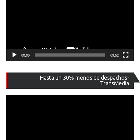
00:00
09:52
Re
Hasta un 30% menos de despachos-
de
TransMedia
ví