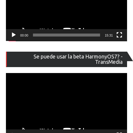
00:00
15:31
Re
Se puede usar la beta HarmonyOS7? -
de
TransMedia
ví