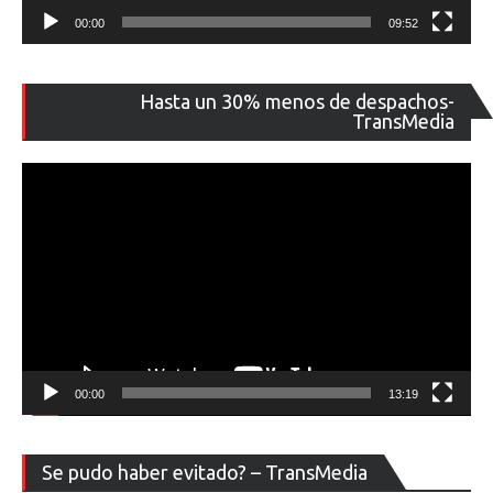
00:00
09:52
Re
Hasta un 30% menos de despachos-
de
TransMedia
ví
00:00
13:19
Re
Se pudo haber evitado? – TransMedia
de