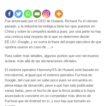
Análisis
Huawei
y
HarmonyOS
Fue anunciado por el CEO de Huawei, Richard Yu el viernes
:
Una
pasado, y la industria tecnológica tiene los ojos puestos en
real
China y sobre la compañía asiática pues, por una parte no hay
opción
una certeza total respeto de lo que se determine desde
a
EE.UU- Google, y se suma la frase del propio ejecutivo de que
Android
«podría usarse en caso de ….»
y
Para saber más detalles, algunos puntos que son necesarios
eventual
uso
aclarar, más allá de las declaraciones oficiales.
en
El sistema operativo HarmonyOS de Huawei está basado en
los
microkernel, al igual que el sistema operativo Fuchsia de
Mate
Google, del cual aún se sabe poco pues se encuentra en
30
plena etapa de desarrollo, pese a que han sido publicadas
varias betas, pero el hecho de que la firma asiática lo haya
anunciado lo convierte en un competidor más directo de
Fuchsia que de Android en sí, y eso hay que tomarlo en