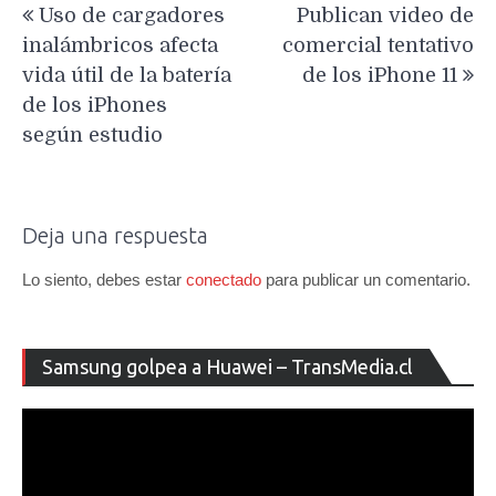
Uso de cargadores
Publican video de
de
inalámbricos afecta
comercial tentativo
entradas
vida útil de la batería
de los iPhone 11
de los iPhones
según estudio
Deja una respuesta
Lo siento, debes estar
conectado
para publicar un comentario.
Re
Samsung golpea a Huawei – TransMedia.cl
de
ví