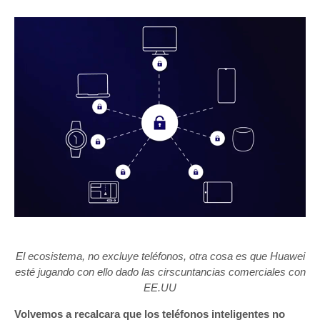
El ecosistema, no excluye teléfonos, otra cosa es que Huawei
esté jugando con ello dado las cirscuntancias comerciales con
EE.UU
Volvemos a recalcara que los teléfonos inteligentes no