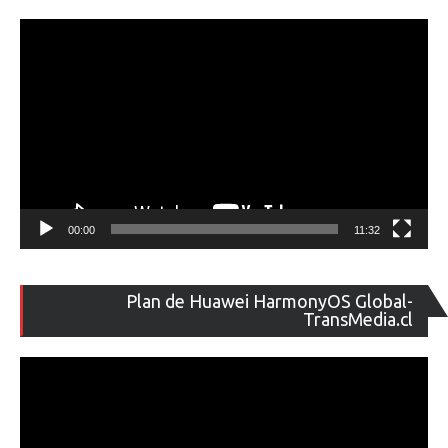
ví
00:00
11:32
Re
Plan de Huawei HarmonyOS Global-
de
TransMedia.cl
ví