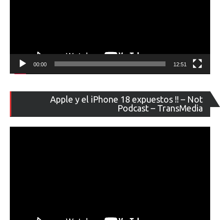
00:00
12:51
Re
Apple y el iPhone 18 expuestos !! – Not
de
Podcast – TransMedia
ví