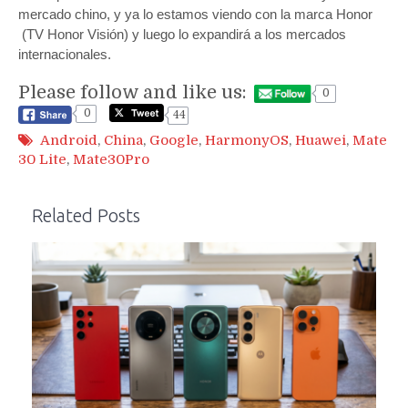
mercado chino, y ya lo estamos viendo con la marca Honor
(TV Honor Visión) y luego lo expandirá a los mercados
internacionales.
Please follow and like us:
0
0
44
Android
,
China
,
Google
,
HarmonyOS
,
Huawei
,
Mate
30 Lite
,
Mate30Pro
Related Posts