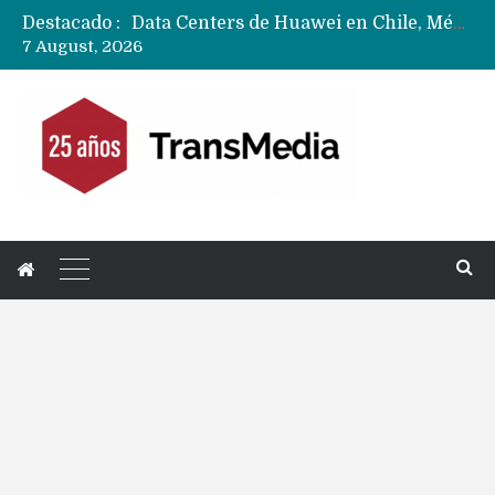
Destacado :
Data Centers de Huawei en Chile, México, Brasil,Perú y Argentina podrían verse afectados por arremetida de EE.UU
7 August, 2026
Fabricantes suben precios de teléfonos y ganan más dinero en un mercado donde Xiaomi alerta por no mejorar ventas