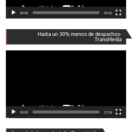
00:00
09:52
Re
Hasta un 30% menos de despachos-
de
TransMedia
ví
00:00
13:19
Re