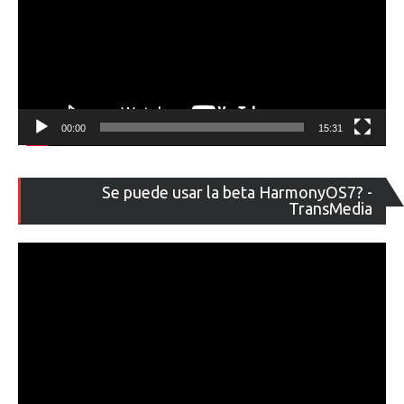
00:00
15:31
Re
Se puede usar la beta HarmonyOS7? -
de
TransMedia
ví