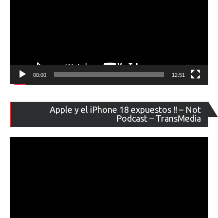
00:00
12:51
Re
Apple y el iPhone 18 expuestos !! – Not
de
Podcast – TransMedia
ví