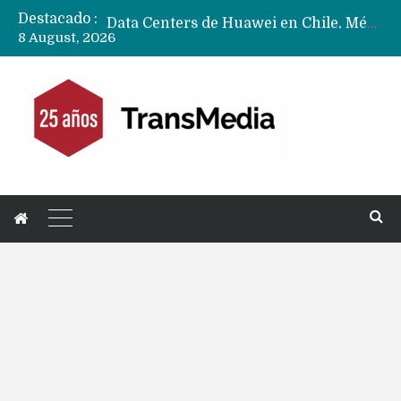
Destacado :
Data Centers de Huawei en Chile, México, Brasil,Perú y Argentina podrían verse afectados por arremetida de EE.UU
8 August, 2026
Fabricantes suben precios de teléfonos y ganan más dinero en un mercado donde Xiaomi alerta por no mejorar ventas