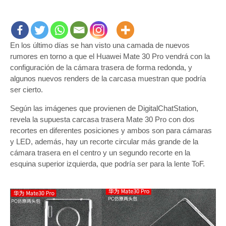
Nueva
filtración
confirmaría
las
En los último días se han visto una camada de nuevos
cámaras
traseras
rumores en torno a que el Huawei Mate 30 Pro vendrá con la
redondas
configuración de la cámara trasera de forma redonda, y
del
algunos nuevos renders de la carcasa muestran que podría
Huawei
ser cierto.
Mate
Según las imágenes que provienen de DigitalChatStation,
30
revela la supuesta carcasa trasera Mate 30 Pro con dos
Pro
recortes en diferentes posiciones y ambos son para cámaras
y LED, además, hay un recorte circular más grande de la
cámara trasera en el centro y un segundo recorte en la
esquina superior izquierda, que podría ser para la lente ToF.