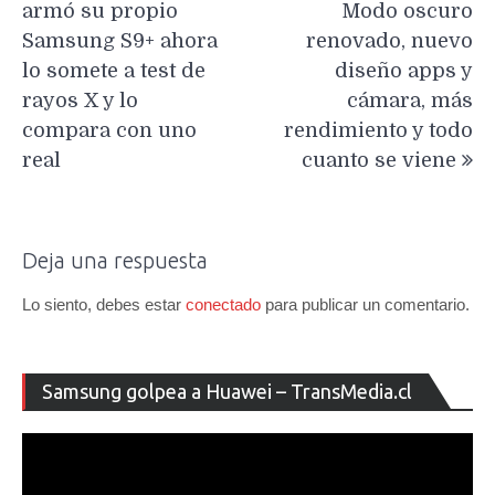
armó su propio
Modo oscuro
entradas
Samsung S9+ ahora
renovado, nuevo
lo somete a test de
diseño apps y
rayos X y lo
cámara, más
compara con uno
rendimiento y todo
real
cuanto se viene
Deja una respuesta
Lo siento, debes estar
conectado
para publicar un comentario.
Re
Samsung golpea a Huawei – TransMedia.cl
de
ví