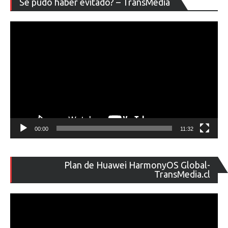
Se pudo haber evitado? – TransMedia
de
ví
00:00
11:32
Re
Plan de Huawei HarmonyOS Global-
de
TransMedia.cl
ví