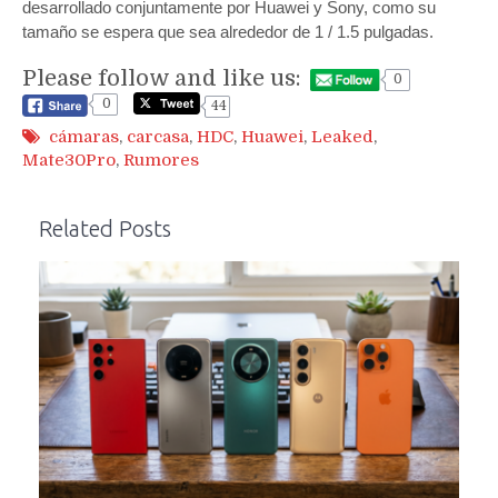
desarrollado conjuntamente por Huawei y Sony, como su
tamaño se espera que sea alrededor de 1 / 1.5 pulgadas.
Please follow and like us:
0
0
44
cámaras
,
carcasa
,
HDC
,
Huawei
,
Leaked
,
Mate30Pro
,
Rumores
Related Posts