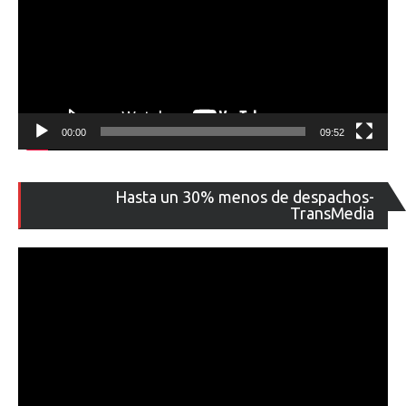
00:00
09:52
Re
Hasta un 30% menos de despachos-
de
TransMedia
ví