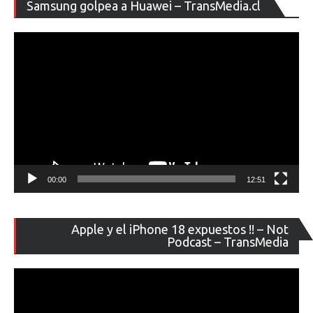
Re
Samsung golpea a Huawei – TransMedia.cl
de
ví
00:00
12:51
Re
Apple y el iPhone 18 expuestos !! – Not
de
Podcast – TransMedia
ví