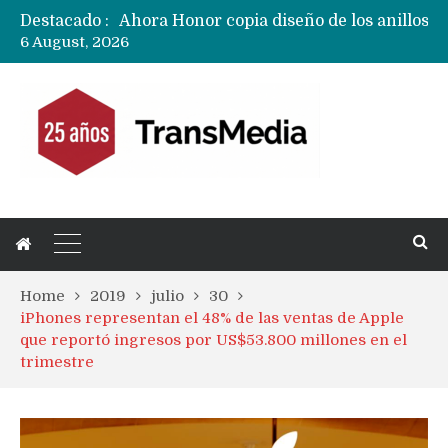
Destacado :
6 August, 2026
Home
2019
julio
30
iPhones representan el 48% de las ventas de Apple
que reportó ingresos por US$53.800 millones en el
trimestre