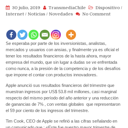
30 julio, 2019
TransmediaChile
Dispositivo
/
on
Internet
/
Noticias
/
Novedades
No Comment
iPhones
represe
el
48%
Se esperaba por parte de los inversionistas, analistas,
de
las
mercados y usuarios con ansias, y finalmente ya es oficial el
ventas
tener los resultados financieros de la hasta ahora, mayor
de
empresa del mundo, que sin lugar a dudas se ve enfrentada
Apple
como nunca, a la presión de la competencia y de los desafíos
que
que impone el contar con productos innovadores.
reportó
Apple anunció sus resultados financieros del trimestre que
ingreso
por
muestran ingresos por US$ 53.8 mil millones, casi marginal
US$53.
respecto del mismo período del año anterior y una reducción
millone
de ganancias de 7% , con ventas globales que representaron
en
el 59 por ciento de los ingresos del trimestre.
el
Tim Cook, CEO de Apple se refirió a las cifras señalando en
trimest
un comunicado que :
«Este fue nuestro mayor trimestre de