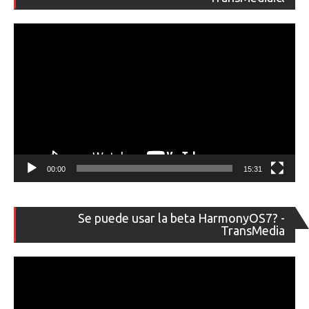
ví
00:00
15:31
Re
Se puede usar la beta HarmonyOS7? -
de
TransMedia
ví