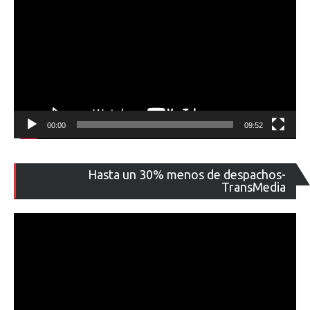
00:00
09:52
Re
Hasta un 30% menos de despachos-
de
TransMedia
ví