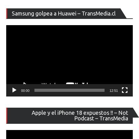
Re
Samsung golpea a Huawei – TransMedia.cl
de
ví
00:00
12:51
Re
Apple y el iPhone 18 expuestos !! – Not
de
Podcast – TransMedia
ví