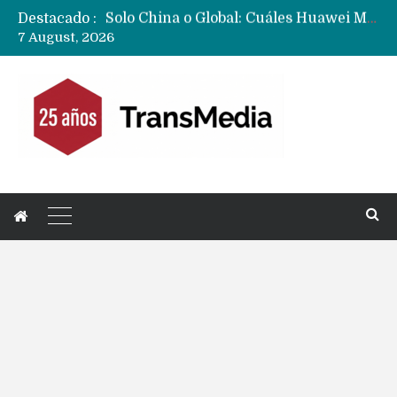
Destacado :
Data Centers de Huawei en Chile, México, Brasil,Perú y Argentina podrían verse afectados por arremetida de EE.UU
7 August, 2026
Fabricantes suben precios de teléfonos y ganan más dinero en un mercado donde Xiaomi alerta por no mejorar ventas