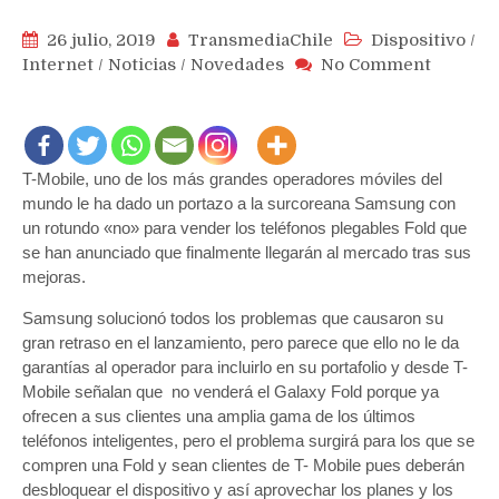
26 julio, 2019
TransmediaChile
Dispositivo
/
on
Internet
/
Noticias
/
Novedades
No Comment
Operad
T-
Mobile
sorpre
T-Mobile, uno de los más grandes operadores móviles del
y
decide
mundo le ha dado un portazo a la surcoreana Samsung con
no
un rotundo «no» para vender los teléfonos plegables Fold que
vender
se han anunciado que finalmente llegarán al mercado tras sus
el
mejoras.
teléfon
Samsung solucionó todos los problemas que causaron su
plegabl
gran retraso en el lanzamiento, pero parece que ello no le da
Samsun
Fold
garantías al operador para incluirlo en su portafolio y desde T-
Mobile señalan que no venderá el Galaxy Fold porque ya
ofrecen a sus clientes una amplia gama de los últimos
teléfonos inteligentes, pero el problema surgirá para los que se
compren una Fold y sean clientes de T- Mobile pues deberán
desbloquear el dispositivo y así aprovechar los planes y los