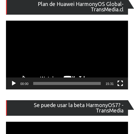
Re
Plan de Huawei HarmonyOS Global-
de
TransMedia.cl
ví
00:00
15:31
Re
Se puede usar la beta HarmonyOS7? -
de
TransMedia
ví