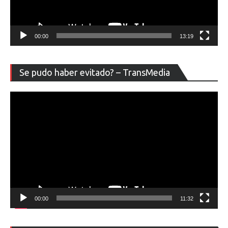
00:00
13:19
Re
Se pudo haber evitado? – TransMedia
de
ví
00:00
11:32