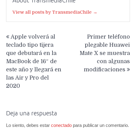
About TransmediaChile
View all posts by TransmediaChile →
Navegación
Apple volverá al
Primer teléfono
de
teclado tipo tijera
plegable Huawei
entradas
que debutará en la
Mate X se muestra
MacBook de 16″ de
con algunas
este año y llegará en
modificaciones
las Air y Pro del
2020
Deja una respuesta
Lo siento, debes estar
conectado
para publicar un comentario.