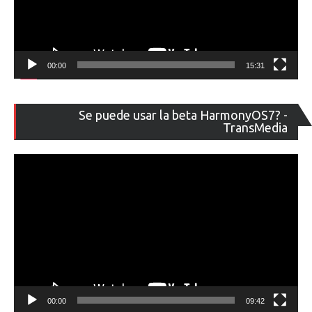
00:00
15:31
Re
Se puede usar la beta HarmonyOS7? -
de
TransMedia
ví
00:00
09:42