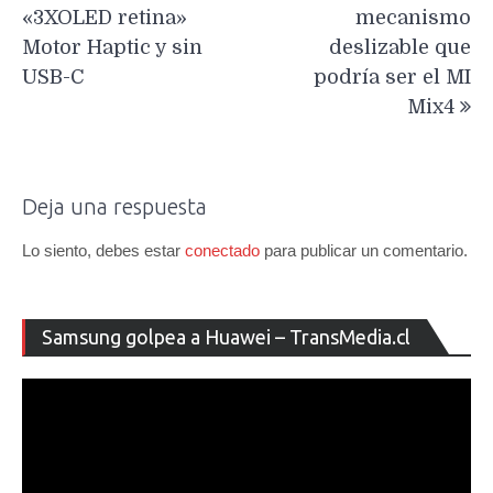
«3XOLED retina»
mecanismo
Motor Haptic y sin
deslizable que
USB-C
podría ser el MI
Mix4
Deja una respuesta
Lo siento, debes estar
conectado
para publicar un comentario.
Re
Samsung golpea a Huawei – TransMedia.cl
de
ví