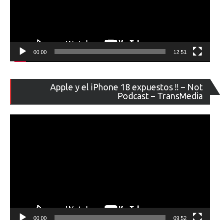
00:00
12:51
Re
Apple y el iPhone 18 expuestos !! – Not
de
Podcast – TransMedia
ví
00:00
09:52