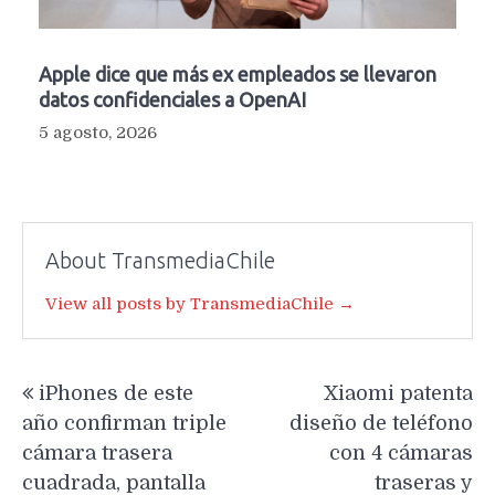
Apple dice que más ex empleados se llevaron
datos confidenciales a OpenAI
5 agosto, 2026
About TransmediaChile
View all posts by TransmediaChile →
Navegación
iPhones de este
Xiaomi patenta
de
año confirman triple
diseño de teléfono
entradas
cámara trasera
con 4 cámaras
cuadrada, pantalla
traseras y