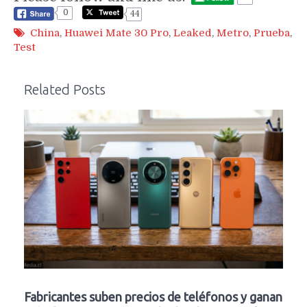
0
44
China
,
Huawei Mate 30 Pro
,
Leaked
,
Metro
,
Prueba
,
Test
Related Posts
Fabricantes suben precios de teléfonos y ganan