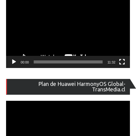
00:00
11:32
Re
Plan de Huawei HarmonyOS Global-
de
TransMedia.cl
ví