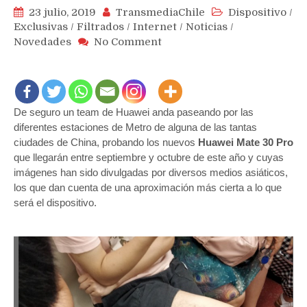
23 julio, 2019
TransmediaChile
Dispositivo
/
Exclusivas
/
Filtrados
/
Internet
/
Noticias
/
on
Novedades
No Comment
Publican
imágenes
de
los
De seguro un team de Huawei anda paseando por las
Huawei
Mate
diferentes estaciones de Metro de alguna de las tantas
30
ciudades de China, probando los nuevos
Huawei Mate 30 Pro
Pro
que llegarán entre septiembre y octubre de este año y cuyas
bajo
imágenes han sido divulgadas por diversos medios asiáticos,
pruebas
los que dan cuenta de una aproximación más cierta a lo que
en
será el dispositivo.
viaje
por
el
Metro
de
China