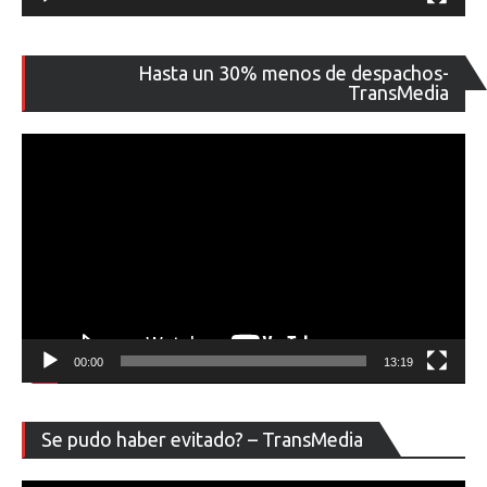
Re
Hasta un 30% menos de despachos-
de
TransMedia
ví
00:00
13:19
Re
Se pudo haber evitado? – TransMedia
de
ví