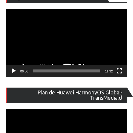
de
ví
00:00
11:32
Re
Plan de Huawei HarmonyOS Global-
de
TransMedia.cl
ví