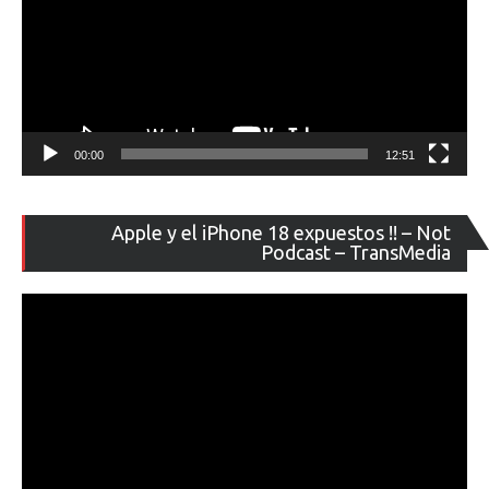
00:00
12:51
Re
Apple y el iPhone 18 expuestos !! – Not
de
Podcast – TransMedia
ví