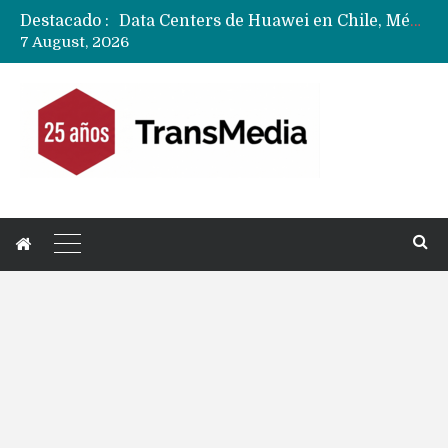
Destacado :
Data Centers de Huawei en Chile, México, Brasil,Perú y Argentina podrían verse afectados por arremetida de EE.UU
7 August, 2026
Fabricantes suben precios de teléfonos y ganan más dinero en un mercado donde Xiaomi alerta por no mejorar ventas