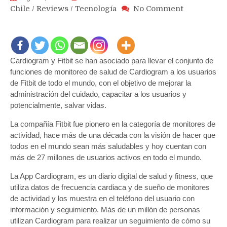
on
Chile
/
Reviews
/
Tecnología
No Comment
Fitbit
ahora
incluye
app
Cardiogram y Fitbit se han asociado para llevar el conjunto de
Cardiogra
para
funciones de monitoreo de salud de Cardiogram a los usuarios
detección
de Fitbit de todo el mundo, con el objetivo de mejorar la
de
administración del cuidado, capacitar a los usuarios y
condicione
potencialmente, salvar vidas.
de
La compañía Fitbit fue pionero en la categoría de monitores de
salud
actividad, hace más de una década con la visión de hacer que
todos en el mundo sean más saludables y hoy cuentan con
más de 27 millones de usuarios activos en todo el mundo.
La App Cardiogram, es un diario digital de salud y fitness, que
utiliza datos de frecuencia cardiaca y de sueño de monitores
de actividad y los muestra en el teléfono del usuario con
información y seguimiento. Más de un millón de personas
utilizan Cardiogram para realizar un seguimiento de cómo su