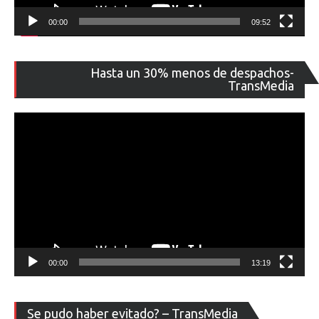
00:00
09:52
Re
Hasta un 30% menos de despachos-
de
TransMedia
ví
00:00
13:19
Re
Se pudo haber evitado? – TransMedia