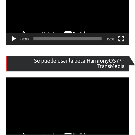
00:00
15:31
Re
Se puede usar la beta HarmonyOS7? -
de
TransMedia
ví