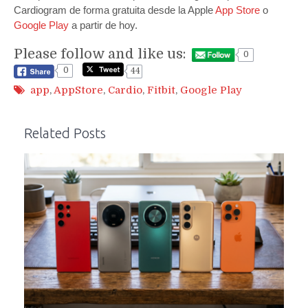
Cardiogram de forma gratuita desde la Apple
App Store
o
Google Play
a partir de hoy.
Please follow and like us:
0
0
44
app
,
AppStore
,
Cardio
,
Fitbit
,
Google Play
Related Posts