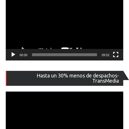
00:00
09:52
Re
Hasta un 30% menos de despachos-
de
TransMedia
ví