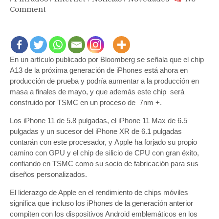
on
Comment
Chip
A13
Bionic
para
En un artículo publicado por Bloomberg se señala que el chip
iPhones
A13 de la próxima generación de iPhones está ahora en
2019
han
producción de prueba y podría aumentar a la producción en
entrado
masa a finales de mayo, y que además este chip será
a
construido por TSMC en un proceso de 7nm +.
producción
Los iPhone 11 de 5.8 pulgadas, el iPhone 11 Max de 6.5
y
pulgadas y un sucesor del iPhone XR de 6.1 pulgadas
iPhone
contarán con este procesador, y Apple ha forjado su propio
XR
agregará
camino con GPU y el chip de silicio de CPU con gran éxito,
nuevos
confiando en TSMC como su socio de fabricación para sus
colores
diseños personalizados.
El liderazgo de Apple en el rendimiento de chips móviles
significa que incluso los iPhones de la generación anterior
compiten con los dispositivos Android emblemáticos en los