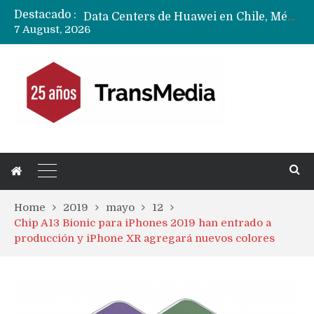
Destacado :
Data Centers de Huawei en Chile, México, Brasil,Perú y Argentina podrían verse afectados por arremetida de EE.UU
7 August, 2026
Fabricantes suben precios de teléfonos y ganan más dinero en un mercado donde Xiaomi alerta por no mejorar ventas
Home
2019
mayo
12
Chip A13 Bionic para iPhones 2019 han entrado a
producción y iPhone XR agregará nuevos colores