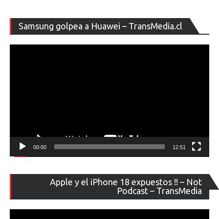
Re
Samsung golpea a Huawei – TransMedia.cl
de
ví
00:00
12:51
Re
Apple y el iPhone 18 expuestos !! – Not
de
Podcast – TransMedia
ví