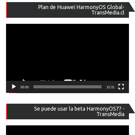
Re
Plan de Huawei HarmonyOS Global-
de
TransMedia.cl
ví
00:00
15:31
Re
Se puede usar la beta HarmonyOS7? -
de
TransMedia
ví