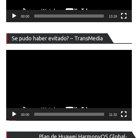
00:00
13:19
Re
Se pudo haber evitado? – TransMedia
de
ví
00:00
11:32
Re
Plan de Huawei HarmonyOS Global-