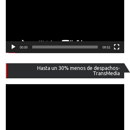
00:00
09:52
Re
Hasta un 30% menos de despachos-
de
TransMedia
ví