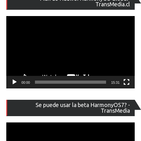
de
TransMedia.cl
ví
00:00
15:31
Re
Se puede usar la beta HarmonyOS7? -
de
TransMedia
ví