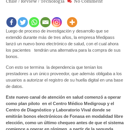
on
Chile
/
Review
/
Tecnología
No Comment
Disponible
en
Chile
nueva
Luego de proceso de investigación y desarrollo que se
solución
para
extendió durante más de tres años, la empresa Medipass
adquirir
lanzó un nuevo bono electrónico de salud, con el cual ahora
bonos
los pacientes tendrán una alternativa para la compra de sus
electrónicos
bonos.
de
Con esto se termina la dependencia que tenían los
salud
prestadores a un único proveedor, que además obligaba a los
usuarios a autorizar el registro de su huella digital en una base
de datos.
Este nuevo canal de atención en salud comenzó a operar
como plan piloto en el Centro Médico Medigroup y el
Centro de Diagnóstico y Laboratorio Vival donde se
emitirán bonos electrónicos de Fonasa en modalidad libre
elección, como un último chequeo antes de que el sistema
comience a operar en régimen, a partir de la segunda