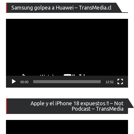
Re
Samsung golpea a Huawei – TransMedia.cl
de
ví
00:00
12:51
Re
Apple y el iPhone 18 expuestos !! – Not
de
Podcast – TransMedia
ví