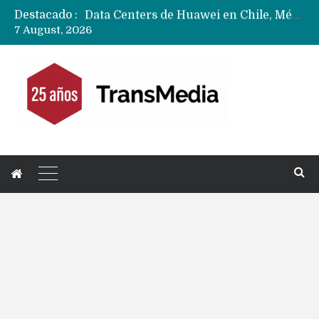
Destacado :
Data Centers de Huawei en Chile, México, Brasil,Perú y Argentina podrían verse afectados por arremetida de EE.UU
7 August, 2026
Fabricantes suben precios de teléfonos y ganan más dinero en un mercado donde Xiaomi alerta por no mejorar ventas