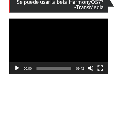
Se puede usar la beta HarmonyOS7?
de
-TransMedia
vídeo
00:00
09:42