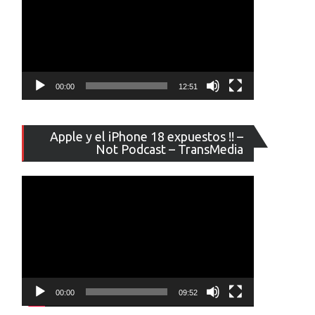
00:00
12:51
Reproducto
Apple y el iPhone 18 expuestos !! –
de
Not Podcast – TransMedia
vídeo
00:00
09:52