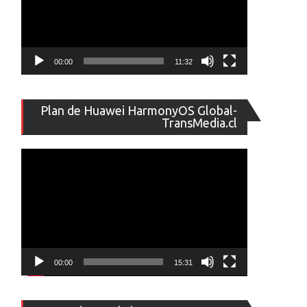
00:00
11:32
Reproducto
Plan de Huawei HarmonyOS Global-
de
TransMedia.cl
vídeo
00:00
15:31
Reproducto