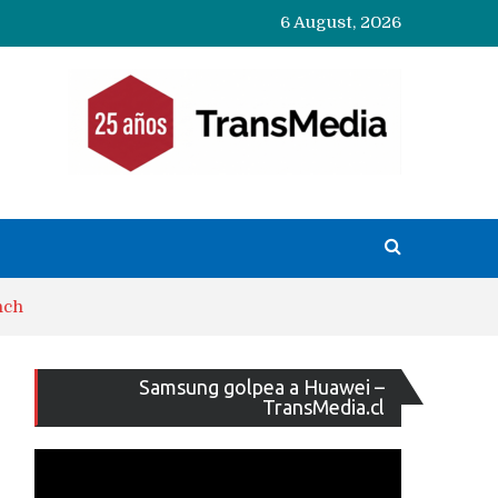
6 August, 2026
nch
Reproducto
Samsung golpea a Huawei –
de
TransMedia.cl
vídeo