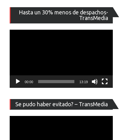
n
Reproducto
Hasta un 30% menos de despachos-
de
TransMedia
vídeo
00:00
13:19
Reproducto
Se pudo haber evitado? – TransMedia
de
vídeo