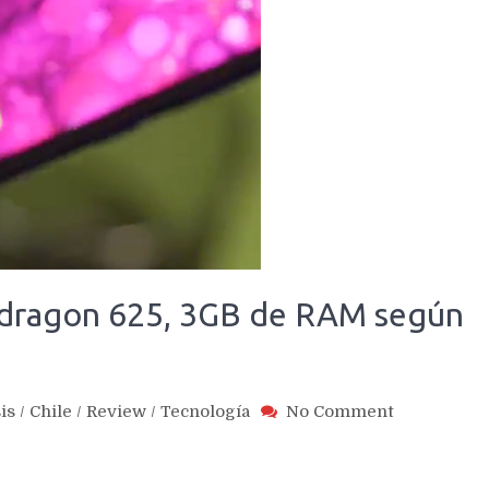
pdragon 625, 3GB de RAM según
on
is
/
Chile
/
Review
/
Tecnología
No Comment
Redmi
Y3
llegará