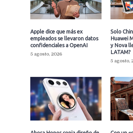
Apple dice que más ex
Solo Chin
empleados se llevaron datos
Huawei M
confidenciales a OpenAI
y Nova ll
LATAM?
5 agosto, 2026
5 agosto,
Ahora Honor copia diseño de
Con un «d