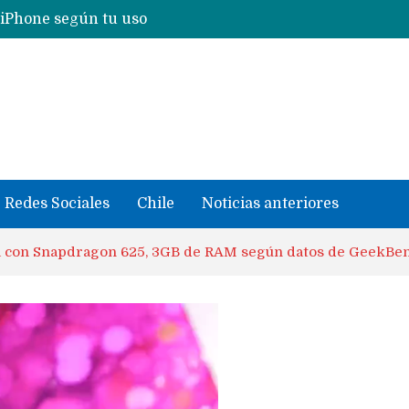
 iPhone según tu uso
Nuevas filtraciones del Mate 90 Pro Max apuntan a potenciar las cámaras y pantalla OLED doble capa
se llevaron datos confidenciales a OpenAI
Redes Sociales
Chile
Noticias anteriores
á con Snapdragon 625, 3GB de RAM según datos de GeekBe