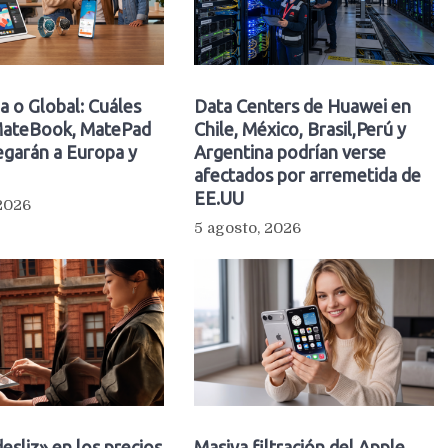
a o Global: Cuáles
Data Centers de Huawei en
ateBook, MatePad
Chile, México, Brasil,Perú y
egarán a Europa y
Argentina podrían verse
afectados por arremetida de
EE.UU
 2026
5 agosto, 2026
esliz» en los precios
Masiva filtración del Apple