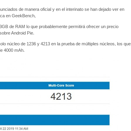
con
ciados de manera oficial y en el interinato se han dejado ver en
Snapdrago
625,
cnica en GeekBench,
3GB
GB de RAM lo que probablemente permitirá ofrecer un precio
de
sobre Android Pie.
RAM
según
solo núcleo de 1236 y 4213 en la prueba de múltiples núcleos, los que
datos
de 4000 mAh.
de
GeekBench