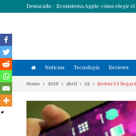
Destacado :
Ecosistema Apple: cómo elegir el
Apple dice que más ex empleados 
Noticias
Tecnología
Reviews
Home
2019
abril
22
Redmi Y3 llegar