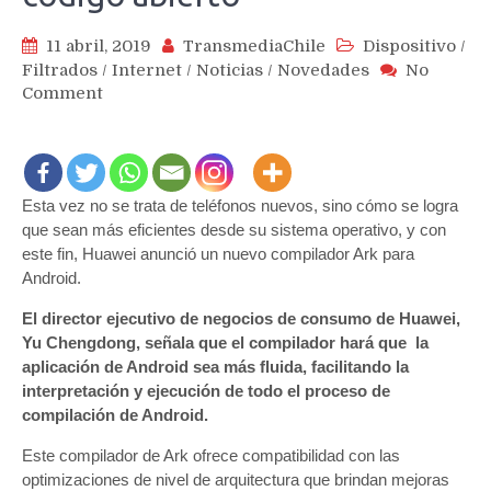
11 abril, 2019
TransmediaChile
Dispositivo
/
Filtrados
/
Internet
/
Noticias
/
Novedades
No
on
Comment
Huawei
se
propone
mejorar
Esta vez no se trata de teléfonos nuevos, sino cómo se logra
y
que sean más eficientes desde su sistema operativo, y con
hacer
más
este fin, Huawei anunció un nuevo compilador Ark para
eficiente
Android.
Android
El director ejecutivo de negocios de consumo de Huawei,
con
Yu Chengdong, señala que el compilador hará que la
su
aplicación de Android sea más fluida, facilitando la
Ark
interpretación y ejecución de todo el proceso de
Compiler
de
compilación de Android.
código
Este compilador de Ark ofrece compatibilidad con las
abierto
optimizaciones de nivel de arquitectura que brindan mejoras