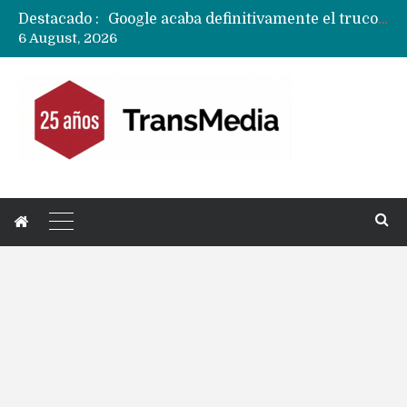
Destacado :
Google acaba definitivamente el truco para pagar con NFC en celulares Xiaomi, Oppo, Vivo y Huawei con ROM china
6 August, 2026
Apple dice que más ex empleados se llevaron datos confidenciales a OpenAI