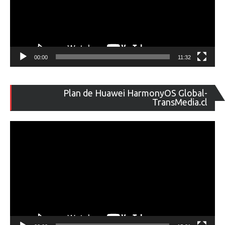
00:00
11:32
Re
Plan de Huawei HarmonyOS Global-
de
TransMedia.cl
ví