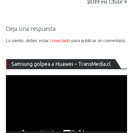
2019 en Chile
Deja una respuesta
Lo siento, debes estar
conectado
para publicar un comentario.
Re
Samsung golpea a Huawei – TransMedia.cl
de
ví