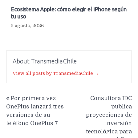
Ecosistema Apple: cómo elegir el iPhone según
tu uso
5 agosto, 2026
About TransmediaChile
View all posts by TransmediaChile →
Navegación
Por primera vez
Consultora IDC
de
OnePlus lanzará tres
publica
entradas
versiones de su
proyecciones de
teléfono OnePlus 7
inversión
tecnológica para