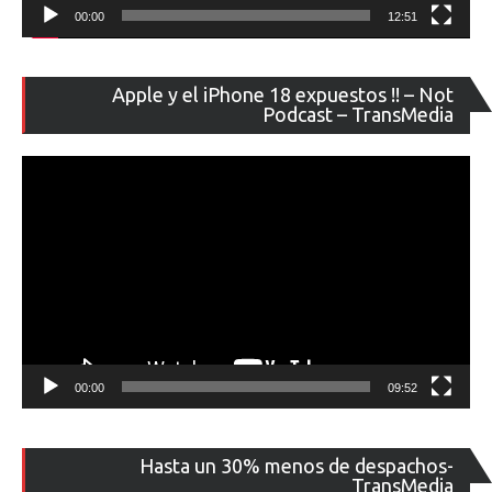
00:00
12:51
Re
Apple y el iPhone 18 expuestos !! – Not
de
Podcast – TransMedia
ví
00:00
09:52
Re
Hasta un 30% menos de despachos-
de
TransMedia