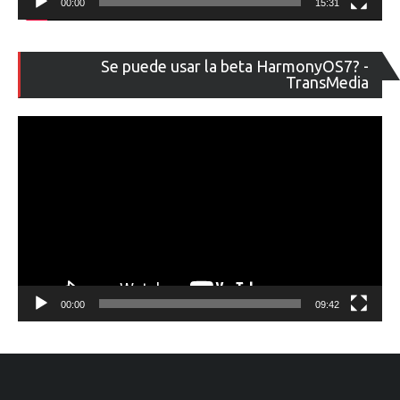
00:00
15:31
Re
Se puede usar la beta HarmonyOS7? -
de
TransMedia
ví
00:00
09:42