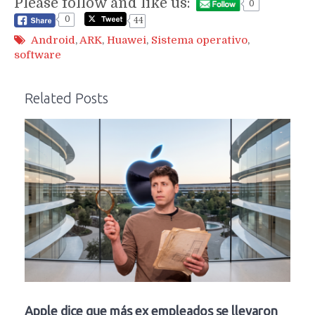
Please follow and like us:
0
0
44
Android
,
ARK
,
Huawei
,
Sistema operativo
,
software
Related Posts
Apple dice que más ex empleados se llevaron