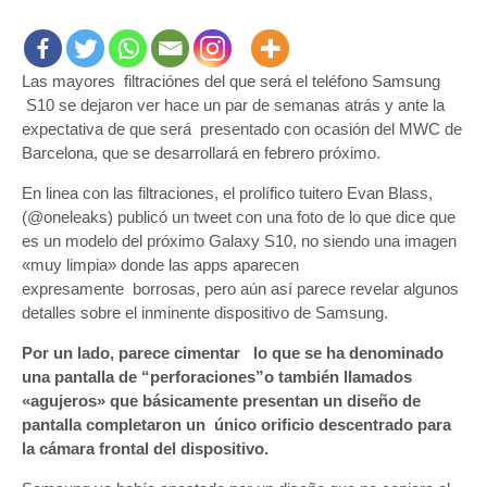
filtración
muestra
el
Las mayores filtraciónes del que será el teléfono Samsung
agujero
S10 se dejaron ver hace un par de semanas atrás y ante la
que
tendrá
expectativa de que será presentado con ocasión del MWC de
en
Barcelona, que se desarrollará en febrero próximo.
la
En linea con las filtraciones, el prolífico tuitero Evan Blass,
pantalla
(@oneleaks) publicó un tweet con una foto de lo que dice que
el
es un modelo del próximo Galaxy S10, no siendo una imagen
Samsung
«muy limpia» donde las apps aparecen
S10
expresamente borrosas, pero aún así parece revelar algunos
detalles sobre el inminente dispositivo de Samsung.
Por un lado, parece cimentar lo que se ha denominado
una pantalla de “perforaciones”o también llamados
«agujeros» que básicamente presentan un diseño de
pantalla completaron un único orificio descentrado para
la cámara frontal del dispositivo.