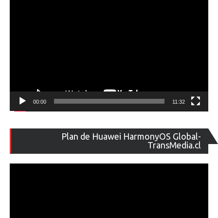
00:00
11:32
Re
Plan de Huawei HarmonyOS Global-
de
TransMedia.cl
ví