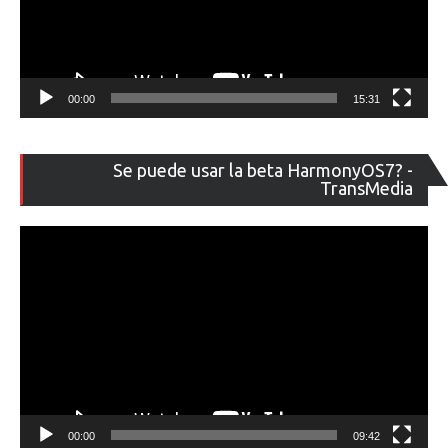
00:00
15:31
Re
Se puede usar la beta HarmonyOS7? -
de
TransMedia
ví
00:00
09:42