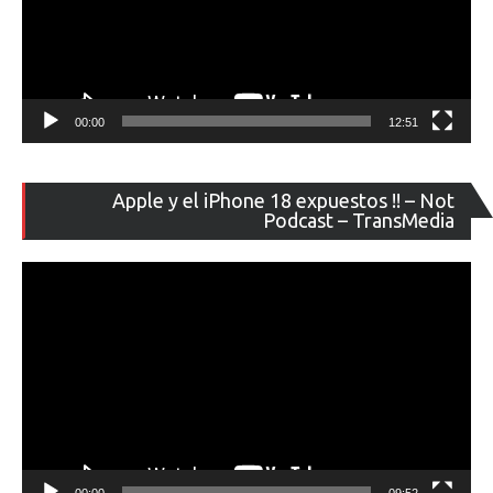
00:00
12:51
Re
Apple y el iPhone 18 expuestos !! – Not
de
Podcast – TransMedia
ví