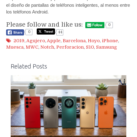
el diseño de pantallas de teléfonos inteligentes, al menos entre
los teléfonos Android.
Please follow and like us:
0
0
44
2019
,
Agujero
,
Apple
,
Barcelona
,
Hoyo
,
iPhone
,
Muesca
,
MWC
,
Notch
,
Perforacion
,
S10
,
Samsung
Related Posts