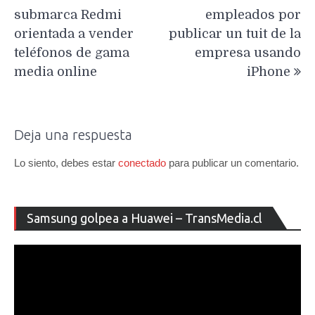
de
submarca Redmi
empleados por
entradas
orientada a vender
publicar un tuit de la
teléfonos de gama
empresa usando
media online
iPhone
Deja una respuesta
Lo siento, debes estar
conectado
para publicar un comentario.
Re
Samsung golpea a Huawei – TransMedia.cl
de
ví