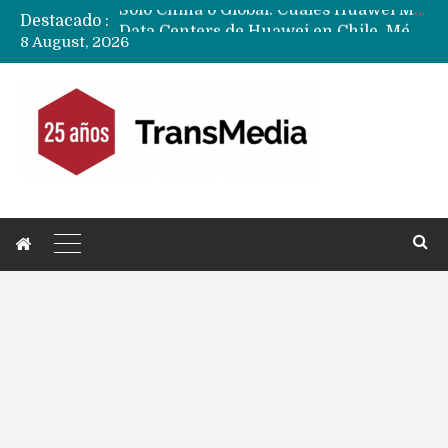
Destacado :
Data Centers de Huawei en Chile, México, Brasil,Perú y Argentina podrían verse afectados por arremetida de EE.UU
8 August, 2026
Fabricantes suben precios de teléfonos y ganan más dinero en un mercado donde Xiaomi alerta por no mejorar ventas