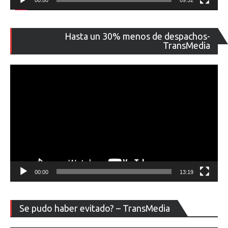
00:00
09:52
Re
Hasta un 30% menos de despachos-
de
TransMedia
ví
00:00
13:19
Re
Se pudo haber evitado? – TransMedia
de
ví