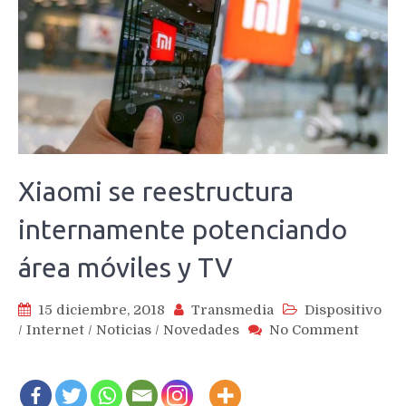
Xiaomi se reestructura
internamente potenciando
área móviles y TV
15 diciembre, 2018
Transmedia
Dispositivo
on
/
Internet
/
Noticias
/
Novedades
No Comment
Xiaomi
se
reestr
intern