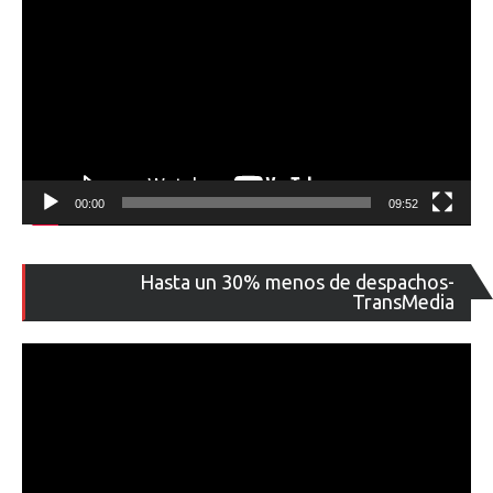
00:00
09:52
Re
Hasta un 30% menos de despachos-
de
TransMedia
ví