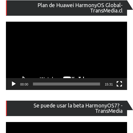
Re
Plan de Huawei HarmonyOS Global-
de
TransMedia.cl
ví
00:00
15:31
Re
Se puede usar la beta HarmonyOS7? -
de
TransMedia
ví