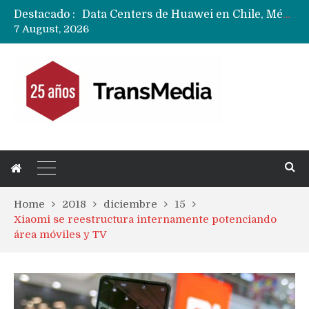
Destacado :
Data Centers de Huawei en Chile, México, Brasil,Perú y Argentina podrían verse afectados por arremetida de EE.UU
7 August, 2026
Fabricantes suben precios de teléfonos y ganan más dinero en un mercado donde Xiaomi alerta por no mejorar ventas
Home
2018
diciembre
15
Xiaomi se reestructura internamente potenciando
área móviles y TV