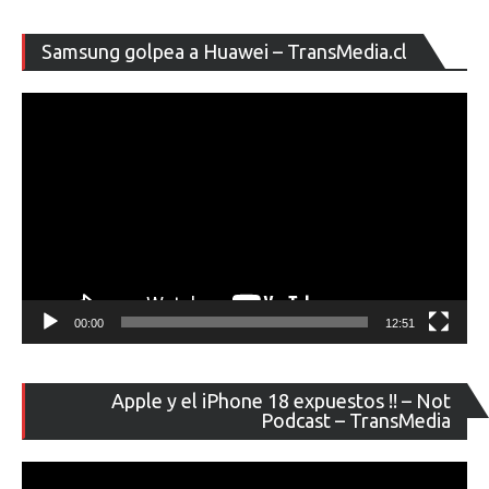
Re
Samsung golpea a Huawei – TransMedia.cl
de
ví
00:00
12:51
Re
Apple y el iPhone 18 expuestos !! – Not
de
Podcast – TransMedia
ví