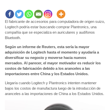
Logite
ofrece
US$2.
millon
El fabricante de accesorios para computadora de origen suizo,
para
quedar
Logitech podría estar buscando comprar Plantronics, una
con
compañía que se especializa en auriculares y audífonos
fabric
Bluetooth.
de
Según un informe de Reuters, esta sería la mayor
audífo
adquisición de Logitech hasta el momento y ayudaría a
Plantr
diversificar su negocio y moverse hacia nuevos
mercados. Al parecer, el mayor motivador es reducir los
costos de fabricación debido a los aranceles a las
importaciones entre China y los Estados Unidos.
Llegaría cuando Logitech y Plantronics intenten mantener
bajos los costos de manufactura luego de la introducción de
aranceles a las importaciones de China a los Estados Unidos.