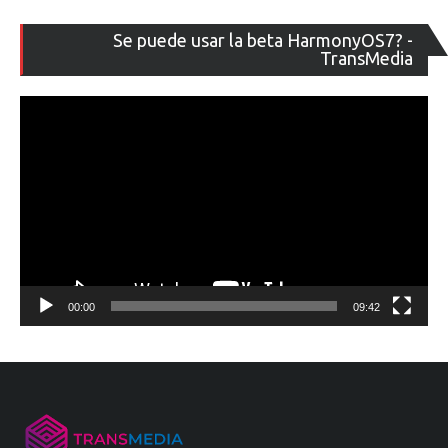
Re
Se puede usar la beta HarmonyOS7? -
de
TransMedia
ví
00:00
09:42