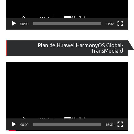
00:00
11:32
Re
Plan de Huawei HarmonyOS Global-
de
TransMedia.cl
ví
00:00
15:31