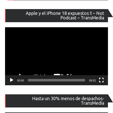
Re
Apple y el iPhone 18 expuestos !! – Not
de
Podcast – TransMedia
ví
00:00
09:52
Re
Hasta un 30% menos de despachos-
de
TransMedia
ví