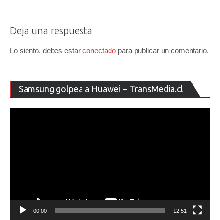
Deja una respuesta
Lo siento, debes estar
conectado
para publicar un comentario.
Re
Samsung golpea a Huawei – TransMedia.cl
de
ví
00:00
12:51