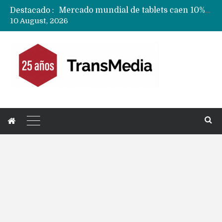
Destacado :
Fabricantes suben precios de teléfonos y ganan más dinero en un mercado donde Xiaomi alerta por no mejorar ventas
10 August, 2026
Apple podría subir los precios de sus iPhone 17 a nivel mundial este lunes