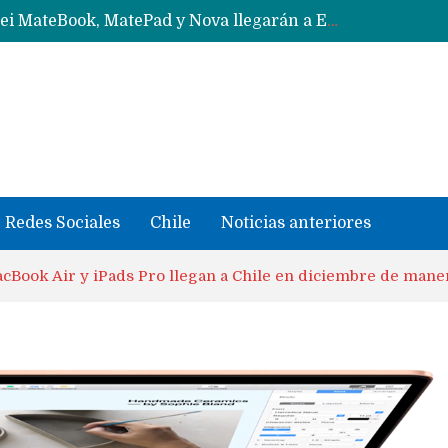
Data Centers de Huawei en Chile, México, Brasil,Perú y Argentina podrían verse afectados por arremetida de EE.UU
Fabricantes suben precios de teléfonos y ganan más dinero en un mercado donde Xiaomi alerta por no mejorar ventas
Redes Sociales
Chile
Noticias anteriores
Book Air y iPads Pro llegan a Chile en diciembre de manera