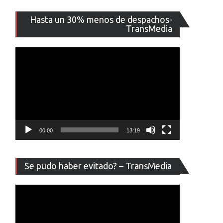
Reproducto
Hasta un 30% menos de despachos-
de
TransMedia
vídeo
evos
cBook
r
00:00
13:19
ads
o
Reproducto
egan
Se pudo haber evitado? – TransMedia
de
vídeo
ile
ciembre