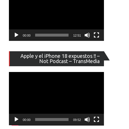
00:00
12:51
Reproducto
Apple y el iPhone 18 expuestos !! –
de
Not Podcast – TransMedia
vídeo
00:00
09:52