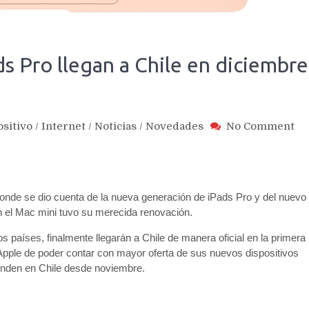
s Pro llegan a Chile en diciembre
on
ositivo
/
Internet
/
Noticias
/
Novedades
No Comment
Nu
Ma
Ai
y
donde se dio cuenta de la nueva generación de iPads Pro y del nuevo
iP
Pr
 el Mac mini tuvo su merecida renovación.
ll
 países, finalmente llegarán a Chile de manera oficial en la primera
a
Apple de poder contar con mayor oferta de sus nuevos dispositivos
Ch
venden en Chile desde noviembre.
en
di
de