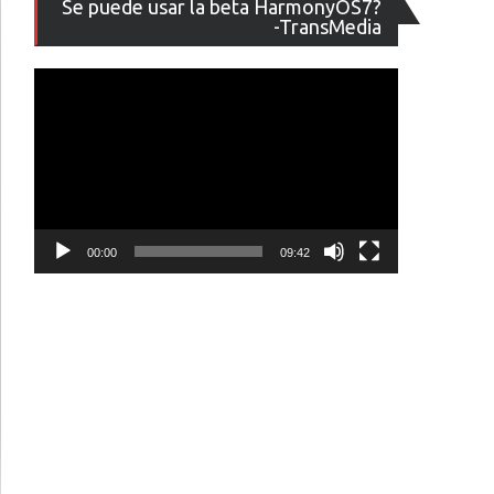
Se puede usar la beta HarmonyOS7?
de
-TransMedia
vídeo
00:00
09:42